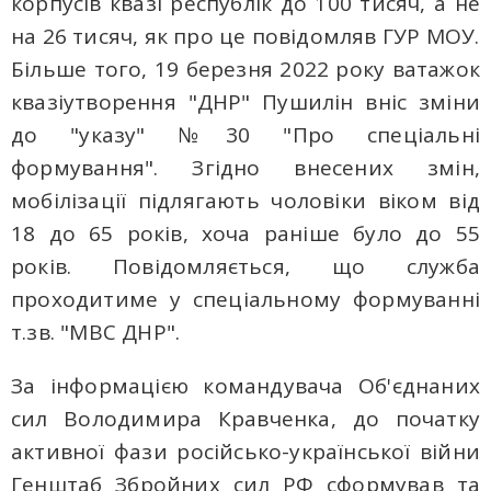
корпусів квазі республік до 100 тисяч, а не
на 26 тисяч, як про це повідомляв ГУР МОУ.
Більше того, 19 березня 2022 року ватажок
квазіутворення "ДНР" Пушилін вніс зміни
до "указу" №30 "Про спеціальні
формування". Згідно внесених змін,
мобілізації підлягають чоловіки віком від
18 до 65 років, хоча раніше було до 55
років. Повідомляється, що служба
проходитиме у спеціальному формуванні
т.зв. "МВС ДНР".
За інформацією командувача Об'єднаних
сил Володимира Кравченка, до початку
активної фази російсько-української війни
Генштаб Збройних сил РФ сформував та