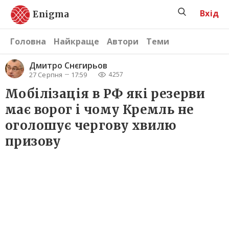
Вхід
Enigma
Головна
Найкраще
Автори
Теми
Дмитро Снєгирьов
27 Серпня
17:59
4257
Мобілізація в РФ які резерви
має ворог і чому Кремль не
оголошує чергову хвилю
призову