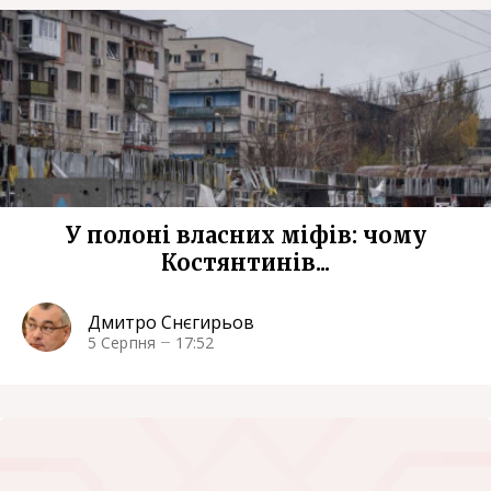
У полоні власних міфів: чому
Костянтинів...
Дмитро Снєгирьов
5 Серпня
17:52