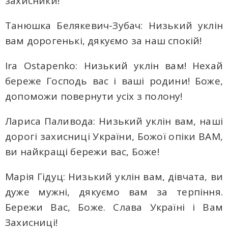
захисники!
Танюшка Белякевич-Зубач: Низький уклін
вам дорогенькі, дякуємо за наш спокій!
Ira Ostapenko: Низький уклін вам! Нехай
береже Господь вас і ваші родини! Боже,
допоможи повернути усіх з полону!
Лариса Паливода: Низький уклін вам, наші
дорогі захисниці України, Божої опіки ВАМ,
ви найкращі бережи вас, Боже!
Марія Гідуц: Низький уклін вам, дівчата, ви
дуже мужні, дякуємо вам за терпіння.
Бережи Вас, Боже. Слава Україні і Вам
Захисниці!