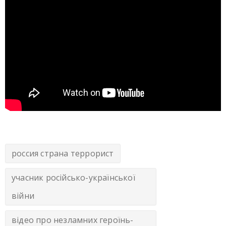
россия страна террорист
учасник російсько-української
війни
відео про незламних героїнь-