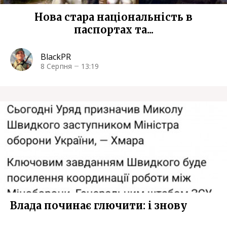
Нова стара національність в
паспортах та...
BlackPR
8 Серпня
13:19
Влада починає глючити: i знову