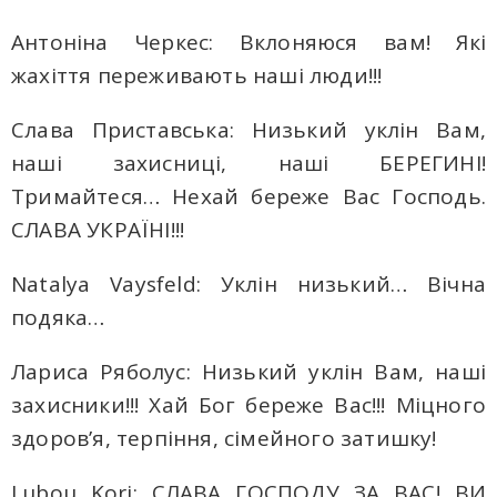
Антоніна Черкес: Вклоняюся вам! Які
жахіття переживають наші люди!!!
Слава Приставська: Низький уклін Вам,
наші захисниці, наші БЕРЕГИНІ!
Тримайтеся… Нехай береже Вас Господь.
СЛАВА УКРАЇНІ!!!
Natalya Vaysfeld: Уклін низький… Вічна
подяка…
Лариса Ряболус: Низький уклін Вам, наші
захисники!!! Хай Бог береже Вас!!! Міцного
здоров’я, терпіння, сімейного затишку!
Lubou Korj: СЛАВА ГОСПОДУ ЗА ВАС! ВИ