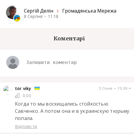
Сергiй Делін
Громадянська Мережа
8 Серпня
11:18
Коментарі
tor viky
5 Січня
15:39
0.00
Когда то мы восхищались стойкостью 
Савченко. А потом она и в украинскую тюрьму 
попала.
Відповісти