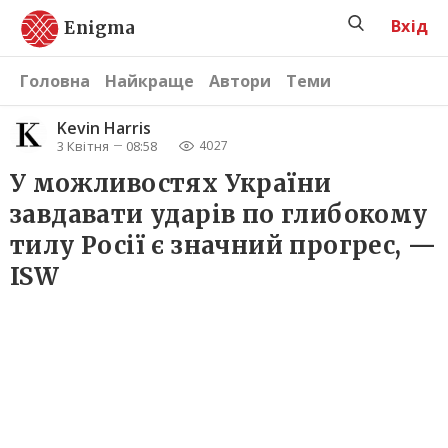
Вхід
Enigma
Головна
Найкраще
Автори
Теми
Kevin Harris
3 Квітня
08:58
4027
У можливостях України
завдавати ударів по глибокому
тилу Росії є значний прогрес, —
ISW