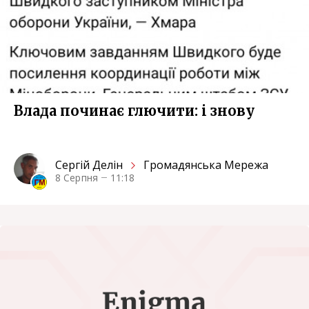
Влада починає глючити: i знову
Сергiй Делін
Громадянська Мережа
8 Серпня
11:18