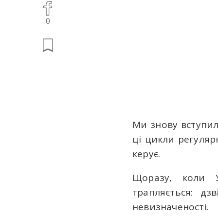
0
Ми знову вступил
ці цикли регуляр
керує.
Щоразу, коли У
трапляється: дз
невизначеності.