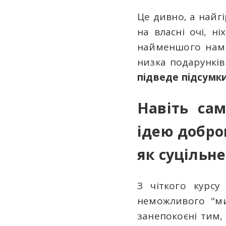
Це дивно, а найг
на власні очі, н
найменшого намір
низка подарункі
підведе підсумки
Навіть сам
ідею добро
як суцільне
З чіткого курс
неможливого "мир
занепокоєні тим