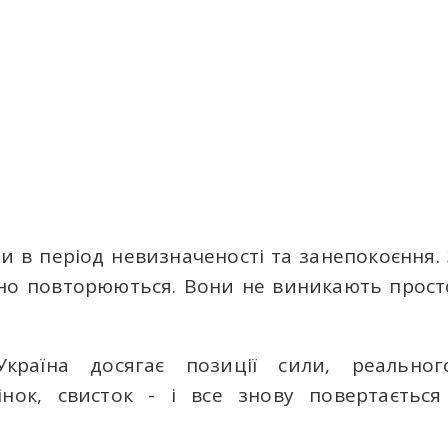
и в період невизначеності та занепокоєння.
но повторюються. Вони не виникають прост
країна досягає позиції сили, реально
вінок, свисток - і все знову повертається