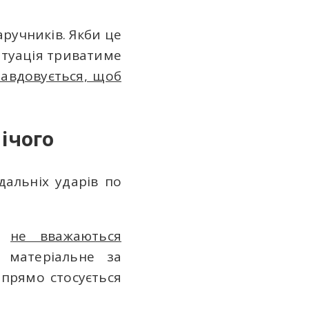
ручників. Якби це
ситуація триватиме
равдовується, щоб
ічого
дальніх ударів по
ми
не вважаються
 матеріальне за
 прямо стосується