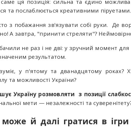
 cаме ця позиція: сильна та єдино можлива 
ся та послаблюється креативними піруетами
то з побажання зв'язувати собі руки. Де воро
но! А завтра, "принити стреляти"? Неймовірн
 бачили не раз і не дві: у зручний момент для
изначеним результатом.
зуміє, у п'ятому та дванадцятому роках? Х
лу та можливості України?
ушує Україну розмовляти з позиції слабко
нальної мети — незалежності та суверенітету
 може й далі гратися в ігр