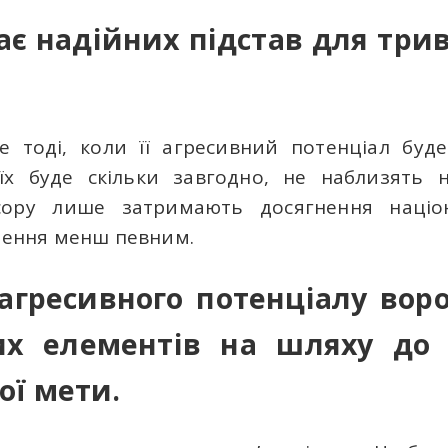
ає надійних підстав для три
е тоді, коли її агресивний потенціал буд
їх буде скільки завгодно, не наблизять н
сору лише затримають досягнення націо
гнення менш певним.
гресивного потенціалу вор
их елементів на шляху до 
ої мети.