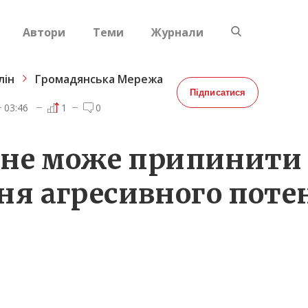
Автори
Теми
Журнали
лін
Громадянська Мережа
Підписатися
03:46
1
0
 не може припинити
я агресивного поте