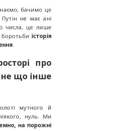
знаємо, бачимо це
 Путін не має ані
го числа, це лише
т боротьби
історія
шення
.
росторі про
 не що інше
олоті мутного й
ніякого, нуль. Ми
емно, на порожні