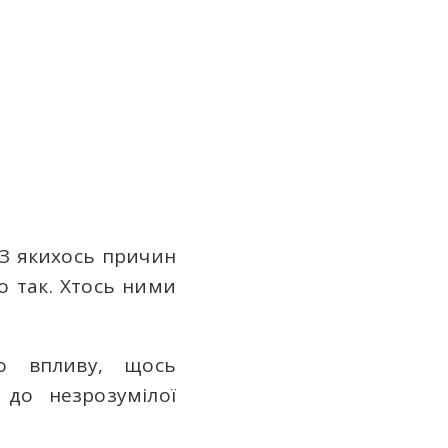
 З якихось причин
о так. Хтось ними
го впливу, щось
 до незрозумілої