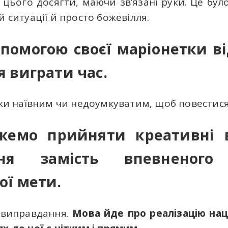
 цього досягти, маючи зв’язані руки. Це було
й ситуації й просто божевілля.
опомогою своєї маріонетки 
я виграти час.
льки наївним чи недоумкуватим, щоб повестися
емо прийняти креативні 
ння замість впевненог
ої мети.
 виправдання.
Мова йде про реалізацію нац