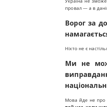
Україна не зможе
провал — а в дані
Ворог за д
намагаєтьс
Ніхто не є насті
Ми не мож
виправда
національн
Мова йде не про