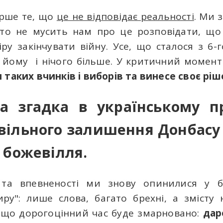
ірше те, що
це не відповідає реальності
. Ми 
іхто не мусить нам про це розповідати, що
у закінчувати війну. Усе, що сталося з 6-
в йому і нічого більше. У критичний момен
 таких вчинків і виборів та винесе своє рі
а згадка в українському п
вільного залишення Донбасу
 божевілля.
у та впевненості ми знову опинилися у б
у": лише слова, багато брехні, а змісту 
, що дорогоцінний час буде змарновано:
дар