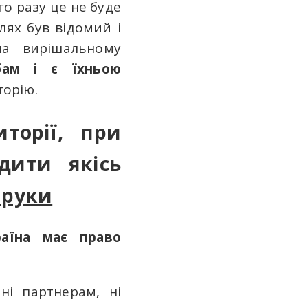
го разу це не буде
лях був відомий і
а вирішальному
бам і є їхньою
торію.
торії, при
дити якісь
і руки
раїна має право
ні партнерам, ні