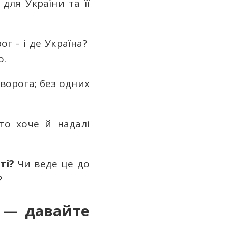
для України та її
.
г - і де Україна?
о.
 ворога; без одних
то хоче й надалі
сті?
Чи веде це до
?
и — давайте