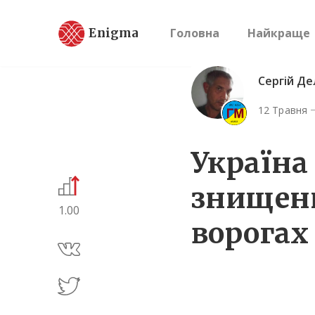
Enigma
Головна
Найкраще
Сергiй Де
12 Травня
Україна
знищенн
1.00
ворогах