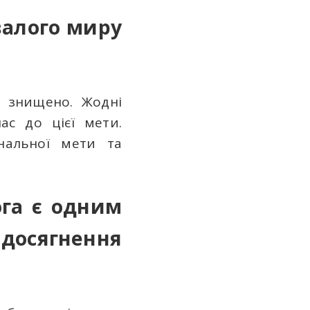
валого миру
е знищено. Жодні
ас до цієї мети.
нальної мети та
ога є одним
досягнення