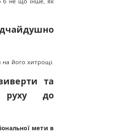
 б не що інше, як
відчайдушно
 на його хитрощі.
виверти та
о руху до
іональної мети в