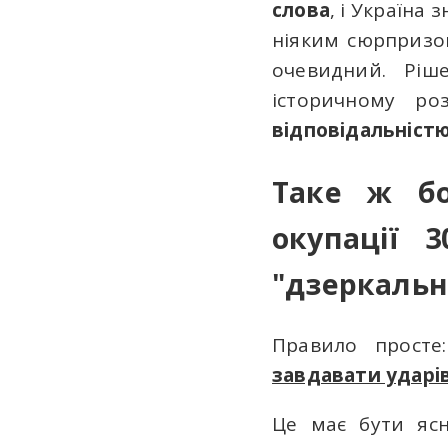
слова
, і Україна
ніяким сюрпризом
очевидний. Рі
історичному р
відповідальніст
Таке ж бо
окупації 
"дзеркальн
Правило прост
завдавати ударів
Це має бути ясн