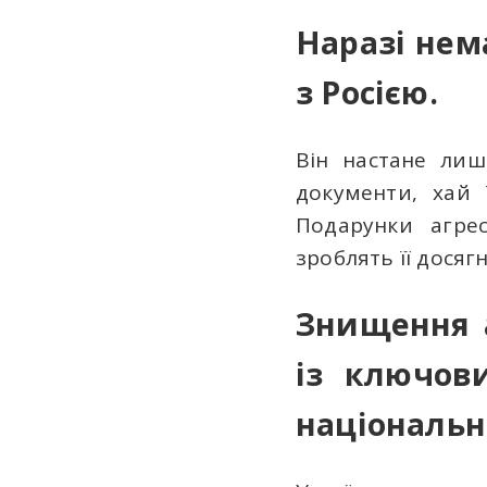
Наразі нем
з Росією.
Він настане лиш
документи, хай 
Подарунки агре
зроблять її дося
Знищення а
із ключов
національн