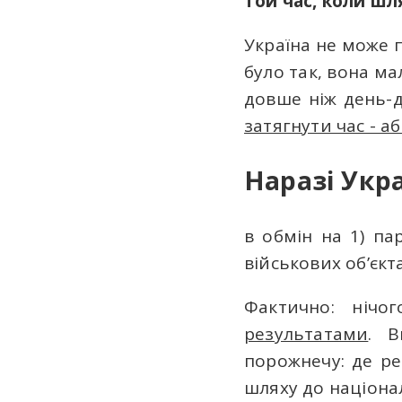
той час, коли шл
Україна не може 
було так, вона ма
довше ніж день-д
затягнути час - a
Наразі Укр
в обмін на 1) па
військових об’єк
Фактично: нічо
результатами
. В
порожнечу: де ре
шляху до націона