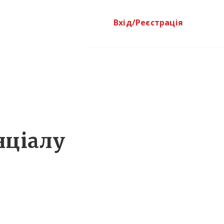
Вхід/Реєстрація
нціалу