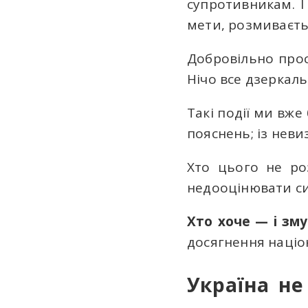
супротивникам. I
мети, розмиваєть
Добровільно прос
Нічо все дзеркаль
Такі події ми вже
пояснень; із нев
Хто цього не ро
недооцінювати си
Хто хоче — і зм
досягнення націо
Україна не