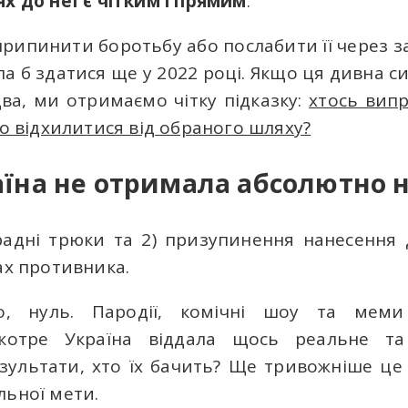
ях до неї є чітким і прямим
.
припинити боротьбу aбo послабити її через за
ла б здатися ще у 2022 році. Якщо ця дивна 
ва, ми отримаємо чітку підказку:
хтось вип
бo відхилитися від обраного шляху?
аїна не отримала абсолютно н
радні трюки та 2) призупинення нанесення 
тах противника.
го, нуль. Пародії, комічні шоу та ме
котре Україна віддалa щось реальне та
зультати, хто їх бачить? Ще тривожніше це
льної мети.