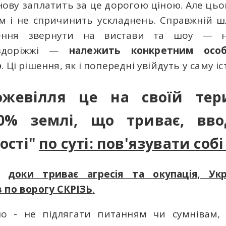
 знову заплатить за це дорогою ціною. Але цьо
 і не спричинить ускладнень. Справжній ш
шення звернути на вистави та шоу — н
оздоріжжі —
належить конкретним осо
ю
. Ці рішення, як і попередні увійдуть у саму іс
жевілля це на своїй тери
30% землі, що триває, вво
ості"
по суті: пов'язувати соб
е:
доки триває агресія та окупація, Ук
 по ворогу СКРІЗЬ
.
о - не підлягати питанням чи сумнівам, 