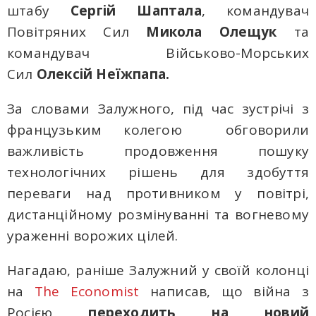
штабу
Сергій Шаптала
, командувач
Повітряних Сил
Микола Олещук
та
командувач Військово-Морських
Сил
Олексій Неїжпапа.
За словами Залужного, під час зустрічі з
французьким колегою обговорили
важливість продовження пошуку
технологічних рішень для здобуття
переваги над противником у повітрі,
дистанційному розмінуванні та вогневому
ураженні ворожих цілей.
Нагадаю, раніше Залужний у своїй колонці
на
The Economist
написав, що війна з
Росією
переходить на новий