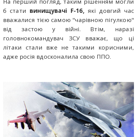
На перший погляд, таким рішенням могли
б стати
винищувачі F-16,
які довгий час
вважалися тією самою "чарівною пігулкою"
від застою у війні. Втім, наразі
головнокомандувач ЗСУ вважає, що ці
літаки стали вже не такими корисними,
адже росія вдосконалила свою ППО.