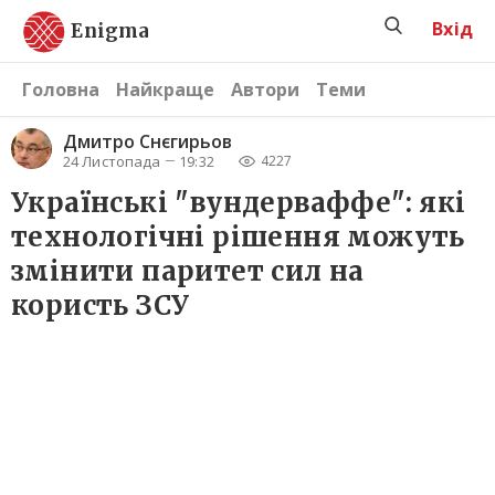
Вхід
Enigma
Головна
Найкраще
Автори
Теми
Дмитро Снєгирьов
24 Листопада
19:32
4227
Українські "вундерваффе": які
технологічні рішення можуть
змінити паритет сил на
користь ЗСУ