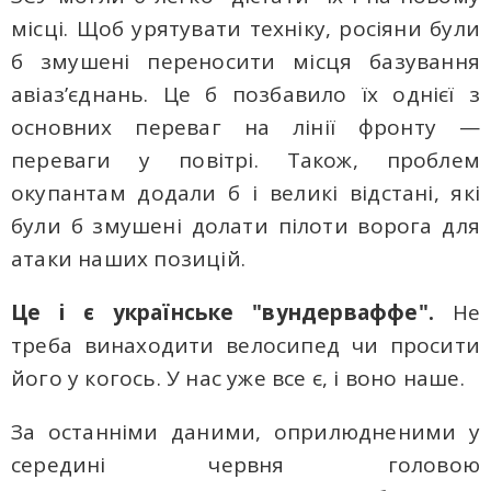
місці. Щоб урятувати техніку, росіяни були
б змушені переносити місця базування
авіаз’єднань. Це б позбавило їх однієї з
основних переваг на лінії фронту —
переваги у повітрі. Також, проблем
окупантам додали б і великі відстані, які
були б змушені долати пілоти ворога для
атаки наших позицій.
Це і є українське "вундерваффе".
Не
треба винаходити велосипед чи просити
його у когось. У нас уже все є, і воно наше.
За останніми даними, оприлюдненими у
середині червня головою