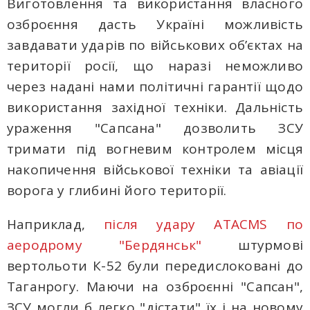
Виготовлення та використання власного
озброєння дасть Україні можливість
завдавати ударів по військових об’єктах на
території росії, що наразі неможливо
через надані нами політичні гарантії щодо
використання західної техніки. Дальність
ураження "Сапсана" дозволить ЗСУ
тримати під вогневим контролем місця
накопичення військової техніки та авіації
ворога у глибині його території.
Наприклад,
після удару ATACMS по
аеродрому "Бердянськ"
штурмові
вертольоти К-52 були передислоковані до
Таганрогу. Маючи на озброєнні "Сапсан",
ЗСУ могли б легко "дістати" їх і на новому