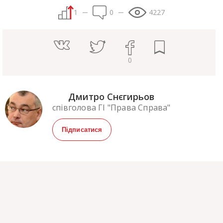
1
0
4227
0
Дмитро Снєгирьов
співголова ГІ "Права Справа"
Підписатися