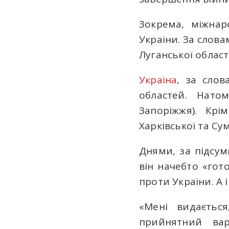
Зокрема, міжнар
України. За слов
Луганської облас
Україна
, за слов
областей. Нато
Запоріжжя). Крі
Харківської та Су
Днями, за підсум
він начебто «го
проти України. А
«Мені видаєтьс
прийнятний вар