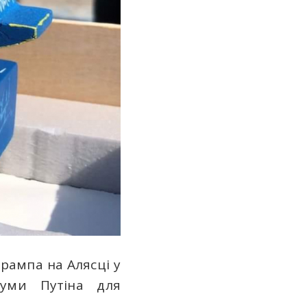
рампа на Алясці у
уми Путіна для