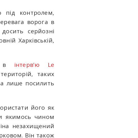
 під контролем,
перевага ворога в
є досить серйозні
вній Харківській,
ий в
інтерв'ю Le
територій, таких
 а лише посилить
користати його як
ми якимось чином
тіна незахищений
рковом. Він також