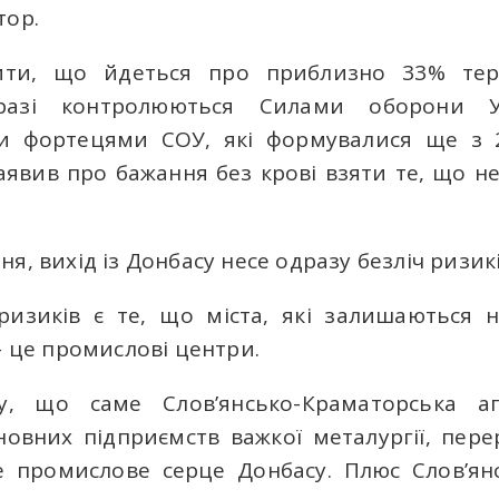
тор.
ити, що йдеться про приблизно 33% тери
аразі контролюються Силами оборони 
и фортецями СОУ, які формувалися ще з 2
аявив про бажання без крові взяти те, що не
я, вихід із Донбасу несе одразу безліч ризикі
ризиків є те, що міста, які залишаються н
– це промислові центри.
у, що саме Слов’янсько-Краматорська а
овних підприємств важкої металургії, перер
Це промислове серце Донбасу. Плюс Слов’ян