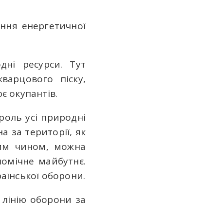
ання енергетичної
дні ресурси. Тут
варцового піску,
ює окупантів.
роль усі природні
а за території, як
ким чином, можна
номічне майбутнє.
аїнської оборони.
 лінію оборони за