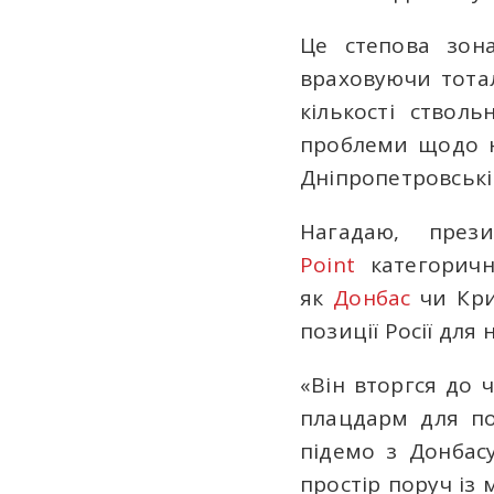
Це степова зон
враховуючи тотал
кількості стволь
проблеми щодо на
Дніпропетровській
Нагадаю, пре
Point
категоричн
як
Донбас
чи Кри
позиції Росії для 
«Він вторгся до 
плацдарм для по
підемо з Донбас
простір поруч із