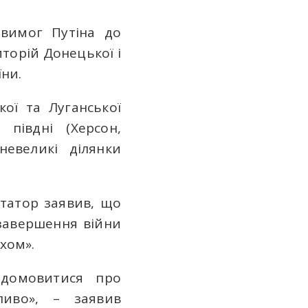
 вимог Путіна до
торій Донецької і
ни.
кої та Луганської
півдні (Херсон,
невеликі ділянки
ктатор заявив, що
завершення війни
хом».
 домовитися про
ливо», – заявив