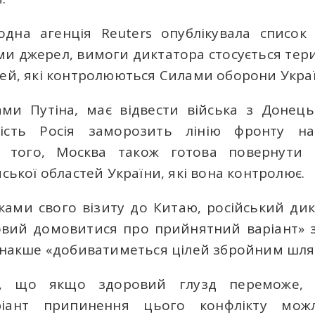
одна агенція Reuters опублікувала список
ами джерел, вимоги диктатора стосується тери
тей, які контролюються Силами оборони Украї
ами Путіна, має відвести війська з Донець
мість Росія заморозить лінію фронту на 
м того, Москва також готова повернути 
мської областей України, які вона контролює.
ками свого візиту до Китаю, російський ди
товий домовитися про прийнятний варіант» 
 інакше «добиватиметься цілей збройним шля
я, що якщо здоровий глузд переможе,
іант припинення цього конфлікту мож