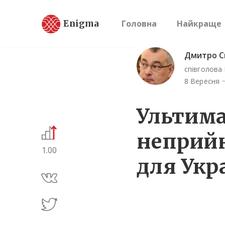
Enigma
Головна
Найкраще
Дмитро С
співголова 
8 Вересня
Ультим
неприй
1.00
для Укр