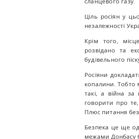
сланцевого газу.
Ціль росіян у ць
незалежності Укра
Крім того, місц
розвідано та ек
будівельного піску
Росіяни докладат
копалини. Тобто
такі, а війна з
говорити про те,
Плюс питання без
Безпека це ще од
межами Донбасу б