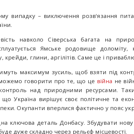
ому випадку – виключення розв'язання пит
їни.
евість навколо Сіверська багата на приро
сплуатується Ямське родовище доломіту, к
, крейди, глини, аргілітів. Саме це і привабл
имуть максимум зусиль, щоб взяти під конт
 можемо говорити про те, що це
війна
не війн
а контроль над природними ресурсами. Та
 що Україна вирішує своє політичне та еко
пеки. Окупанти вперлися фактично у пояс укр
на ключова деталь Донбасу. Збудувати нову
уде дуже складно через рельєф місцевості.