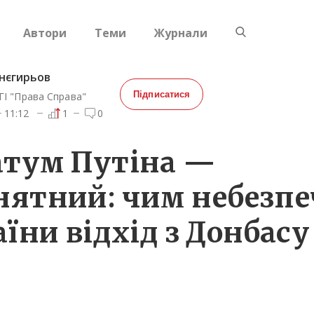
Автори
Теми
Журнали
нєгирьов
Підписатися
ГІ "Права Справа"
11:12
1
0
атум Путіна —
нятний: чим небезп
аїни відхід з Донбасу