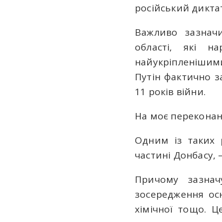
російський дикта
Важливо зазнач
області, які н
найукріпленішим
Путін фактично з
11 років війни.
На моє переконанн
Одним із таких 
частині Донбасу, 
Причому зазнач
зосередження осн
хімічної тощо. 