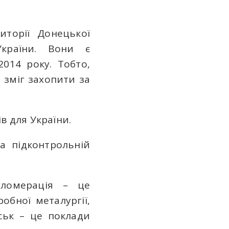
торії Донецької
України. Вони є
014 року. Тобто,
 зміг захопити за
в для України.
а підконтрольній
гломерація – це
обної металургії,
ськ – це поклади