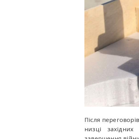
Після переговорі
низці західни
завершення війни