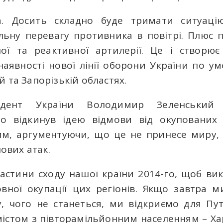
а. Досить складно буде тримати ситуацію
ьну перевагу противника в повітрі. Плюс 
ної та реактивної артилерії. Це і створю
явності нової лінії оборони України по умо
 та Запорізькій областях.
зидент України Володимир Зеленськ
о відкинув ідею відмови від окупованих 
м, аргументуючи, що це не принесе миру,
нових атак.
частини сходу нашої країни 2014-го, щоб ви
вної окупації цих регіонів. Якщо завтра 
у, чого не станеться, ми відкриємо для Пу
 містом з півторамільйонним населенням – Ха