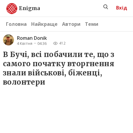
Вхід
Enigma
Головна
Найкраще
Автори
Теми
Roman Donik
4 Квітня
04:36
412
В Бучі, всі побачили те, що з
самого початку вторгнення
знали військові, біженці,
волонтери