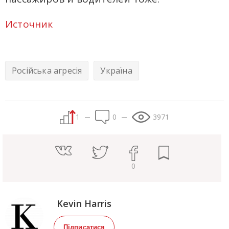
Источник
Російська агресія
Україна
1
0
3971
0
Kevin Harris
Підписатися