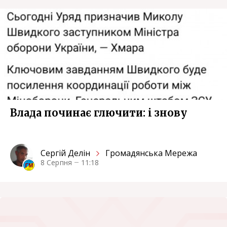
Влада починає глючити: i знову
Сергiй Делін
Громадянська Мережа
8 Серпня
11:18