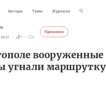
Автори
Теми
Журнали
is
Підписатися
08:47
1
0
тополе вооруженные
ы угнали маршрутку