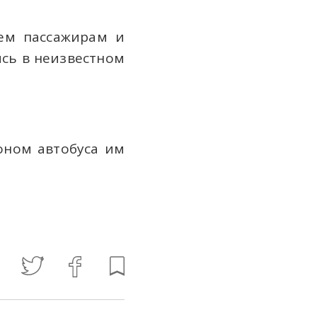
ем пассажирам и
ись в неизвестном
оном автобуса им