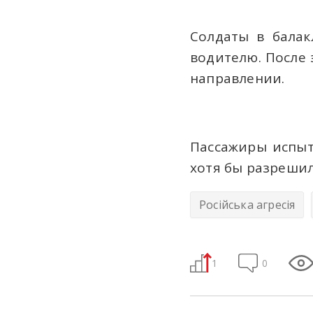
Солдаты в бала
водителю. После 
направлении.
Пассажиры испыт
хотя бы разреши
Російська агресія
1
0