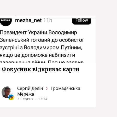
Фокусник відкриває карти
Сергiй Делін
Громадянська
Мережа
3 Серпня
23:24