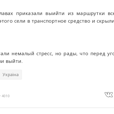
клавах приказали выийти из маршрутки вс
этого сели в транспортное средство и скрыл
али немалый стресс, но рады, что перед уг
ли выйти.
Україна
4010