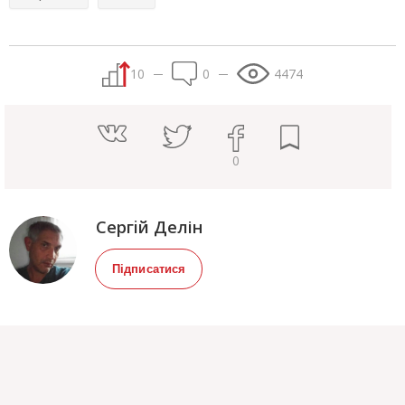
10
0
4474
0
Сергiй Делін
Підписатися