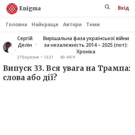
Вхід
Enigma
Головна
Найкраще
Автори
Теми
Сергiй
Вирішальна фаза української війни
Делін
за незалежність 2014 – 2025 (пот):
Хроніка
27 Березня
13:21
4474
Випуск 33. Вся увага на Трампа:
слова або дії?