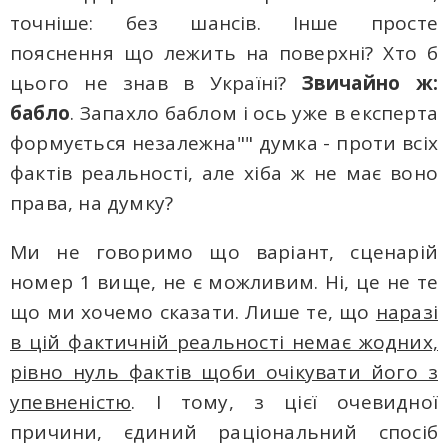
точніше: без шансів. Інше просте
пояснення що лежить на поверхні? Хто б
цього не знав в Україні?
Звичайно ж:
бабло
. Запахло баблом і ось уже в експерта
формується незалежна"" думка - проти всіх
фактів реальності, але хіба ж не має воно
права, на думку?
Ми не говоримо що варіант, сценарій
номер 1 вище, не є можливим. Ні, це не те
що ми хочемо сказати. Лише те, що
наразі
в цій фактичній реальності немає жодних,
рівно нуль фактів щоби очікувати його з
упевненістю
. І тому, з цієї очевидної
причини, єдиний раціональний спосіб