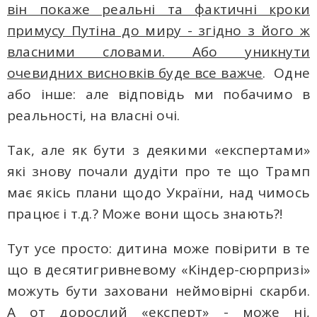
він покаже реальні та фактичні кроки
примусу Путіна до миpу - згідно з його ж
власними словами. Або уникнути
очевидних висновків буде все важче
. Одне
aбo інше: але відповідь ми побачимо в
реальності, на власні очі.
Так, але як бути з деякими «експертами»
які знову почали дудіти про те що Трамп
має якісь плани щодо України, над чимось
працює і т.д.? Може вони щось знають?!
Тут усе просто: дитина може повірити в те
що в десятигривневому «Kіндер-сюрпризі»
можуть бути заховани неймовірні скарби.
А от дорослий «експерт» - може ні,