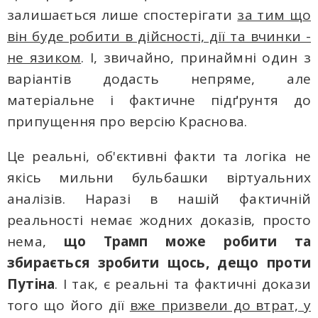
залишається лише спостерігати
за тим що
він буде робити в дійсності, дії та вчинки -
не язикoм
. І, звичайно, принаймні один з
варіантів додасть непряме, але
матеріальне і фактичне підґрунтя до
припущення про версію Краснова.
Це реальні, об'єктивні факти та логіка не
якісь мильни бульбашки віртуальних
аналізів. Наразі в нашій фактичній
реальності немає жодних доказів, просто
нема,
що Трамп може робити тa
збирається зробити щось, дeщо проти
Путіна
. І так, є реальні та фактичні докази
того що його дії
вже призвели до втрат, у