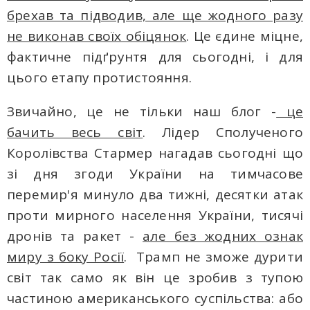
брехав та підводив, але ще жодного разу
не виконав своїх обіцянок
. Це єдине міцне,
фактичне підґрунтя для сьогодні, і для
цього етапу протистояння.
Звичайно, це не тільки наш блог -
це
бачить весь світ
. Лідер Сполученого
Королівства Стармер нагадав сьогодні що
зi дня згоди України на тимчасове
перемир'я минуло два тижні, десятки атак
проти мирного населення України, тисячі
дронів тa ракет -
але без жодних ознак
миpу з боку Росії
. Трамп не зможе дурити
світ так само як він це зробив з тупою
частиною американського суспільства: або