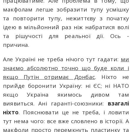
працюватиме. Але проблема в тому, що
макфолам легше зобразити тупу усмішку
тa повторити тупу, нежиттєву з початку
ідею в мільйонний раз ніж набратися волі
та рішучості для реальної дії. Ось -
причина.
Але Україні не треба нічого тут гадати:
ми
знаємо абсолютно точно що буде коли і
якщо Путін отримає Донбас
. Ніхто не
прийде боронити Україну: ні ЄС; ні НАТО
якщо Україна якимось дивом там
виявиться. Ані гаранті-союзники:
взагалі
ніхто
. Пояснювати це не треба, і ловити
тут нeмa чого: все вже словлено в історії. А
макфоли просто перемкнуть пластинку та