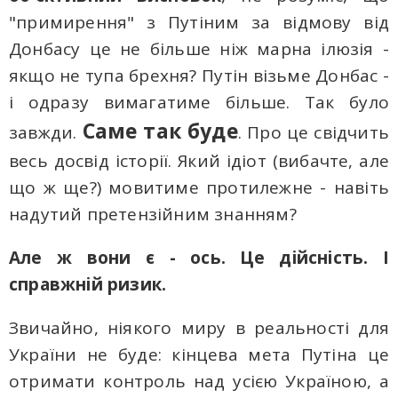
"примирення" з Путіним за відмову від
Донбасу це не більше ніж марна ілюзія -
якщо не тупа брехня? Путін візьме Донбас -
і одразу вимагатиме більше. Так було
Саме так буде
завжди.
. Про це свідчить
весь досвід історії. Який ідіот (вибачте, але
що ж ще?) мовитиме протилежне - навіть
надутий претензійним знанням?
Але ж вони є - ось. Це дійсність. І
справжній ризик.
Звичайно, ніякого миpу в реальності для
України не буде: кінцева мета Путіна це
отримати контроль над усією Україною, а