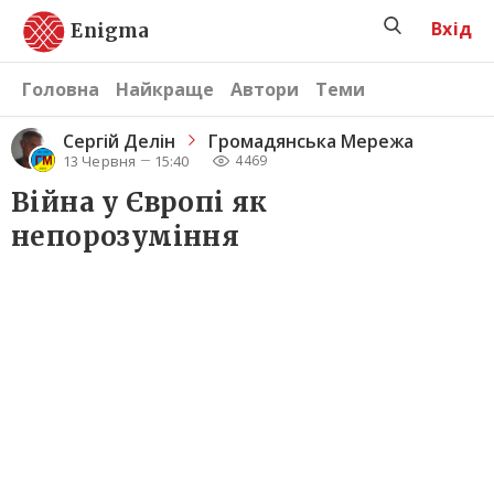
Вхід
Enigma
Головна
Найкраще
Автори
Теми
Сергiй Делін
Громадянська Мережа
13 Червня
15:40
4469
Війна у Європі як
непорозуміння