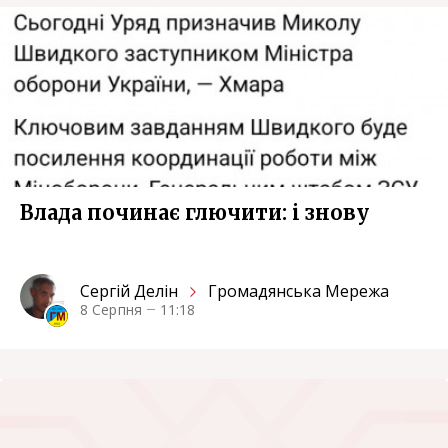
Влада починає глючити: i знову
Сергiй Делін
Громадянська Мережа
8 Серпня
11:18