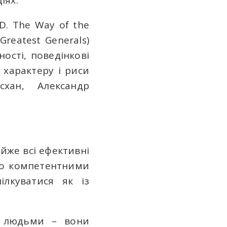
іях.
 D. The Way of the
Greatest Generals)
ості, поведінкові
і характеру і риси
схан, Александр
айже всі ефективні
бо компетентними
ілкуватися як із
людьми – вони