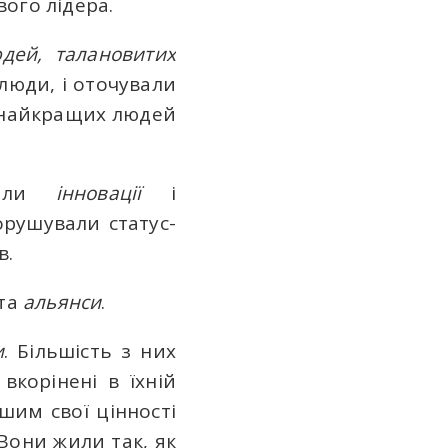
вого лідера.
дей, талановитих
люди, і оточували
х найкращих людей
ували
інновації
і
орушували статус-
в.
та
альянси
.
и
. Більшість з них
вкорінені в їхній
шим свої цінності
Вони жили так, як