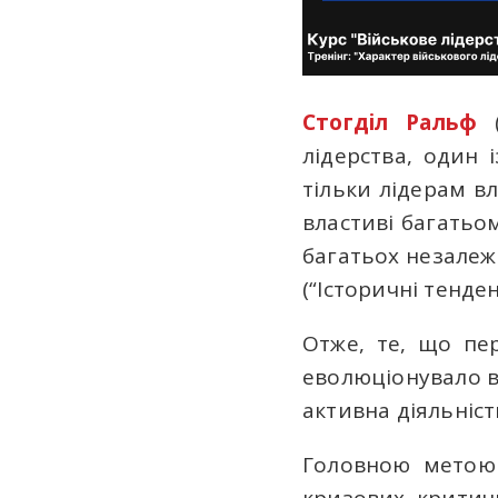
Стогділ Ральф
(
лідерства, один 
тільки лідерам вл
властиві багатьо
багатьох незалеж
(“Історичні тенденц
Отже, те, що пе
еволюціонувало в
активна діяльніст
Головною метою д