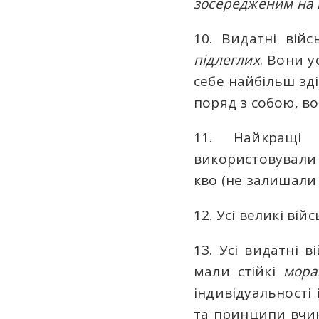
зосередженим на 
10. Видатні вій
підлеглих
. Вони 
себе найбільш зд
поряд з собою, во
11. Найкращі
використовувал
кво (не залишали 
12. Усі великі ві
13. Усі видатні 
мали стійкі
мора
індивідуальності
та принципи вчин