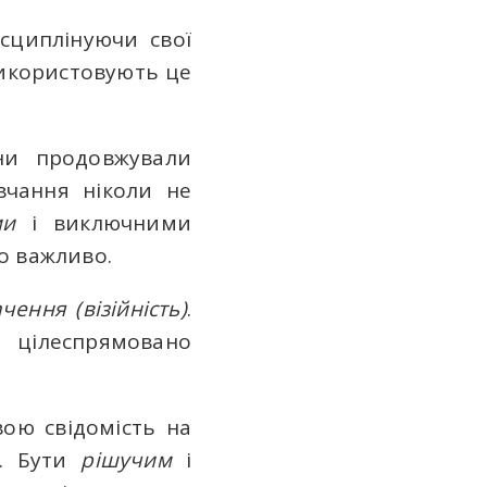
исциплінуючи свої
икористовують це
они продовжували
вчання ніколи не
ми
і виключними
ло важливо.
чення (візійність)
.
 цілеспрямовано
вою свідомість на
а. Бути
рішучим
і