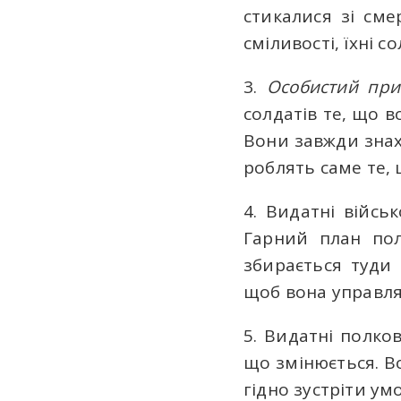
стикалися зі см
сміливості, їхні с
3.
Особистий при
солдатів те, що 
Вони завжди знах
роблять саме те,
4. Видатні війсь
Гарний план пол
збирається туди 
щоб вона управля
5. Видатні полко
що змінюється. 
гідно зустріти ум