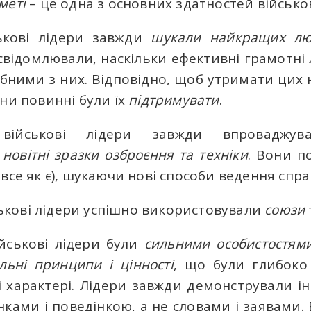
меті
– це одна з основних здатностей військо
ськові лідери завжди
шукали найкращих лю
усвідомлювали, наскільки ефективні грамотні 
ібними з них. Відповідно, щоб утримати ци
ни повинні були їх
підтримувати
.
 військові лідери завжди впровадж
и
новітні зразки озброєння та техніки
. Вони п
все як є), шукаючи нові способи ведення спра
йськові лідери успішно використовували
союзи
військові лідери були
сильними особистостям
льні принципи і цінності
, що були глибоко 
 і характері. Лідери завжди демонстрували ін
ками і поведінкою, а не словами і заявами. 