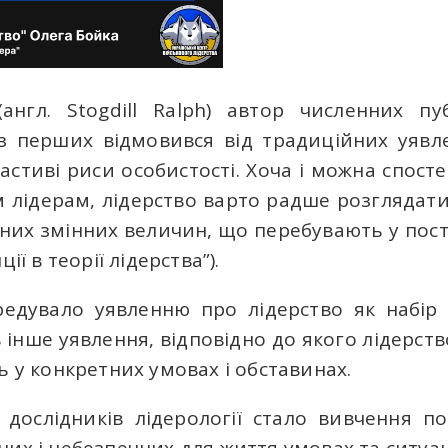
англ. Stogdill Ralph) автор численних пу
із перших відмовився від традиційних уявл
астиві риси особистості. Хоча і можна спосте
м лідерам, лідерство варто радше розглядати 
них змінних величин, що перебувають у постій
ії в теорії лідерства”).
редувало уявленню про лідерство як набір 
 інше уявлення, відповідно до якого лідерств
ь у конкретних умовах і обставинах.
ослідників лідерології стало вивчення по