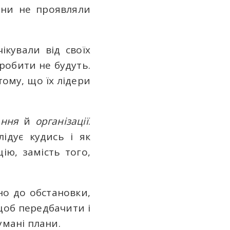
они не проявляли
ікували від своїх
робити не будуть.
ому, що їх лідери
ання
й
організації
.
ідує кудись і як
ію, замість того,
но до обстановки,
щоб передбачити і
умані плани.