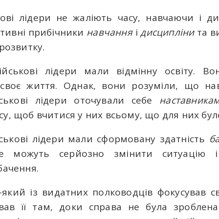
кові лідери не жаліють часу, навчаючи і д
активні прибічники
навчання
і
дисципліни
та в
 розвитку.
військові лідери мали відмінну освіту. В
 своє життя. Однак, вони розуміли, що на
ійськові лідери оточували себе
наставника
су, щоб вчитися у них всьому, що для них бу
ійськові лідери мали сформовану здатність
ба
 можуть серйозно змінити ситуацію і
бачення.
ь-який із видатних полководців фокусував с
ував її там, доки справа не була зроблен