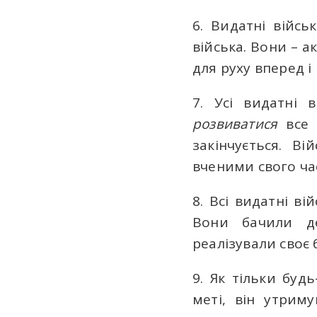
6. Видатні війсь
війська. Вони – 
для руху вперед і
7. Усі видатні 
розвиватися
все
закінчується. В
вченими свого ча
8. Всі видатні в
Вони бачили де
реалізували своє 
9. Як тільки буд
меті, він утрим