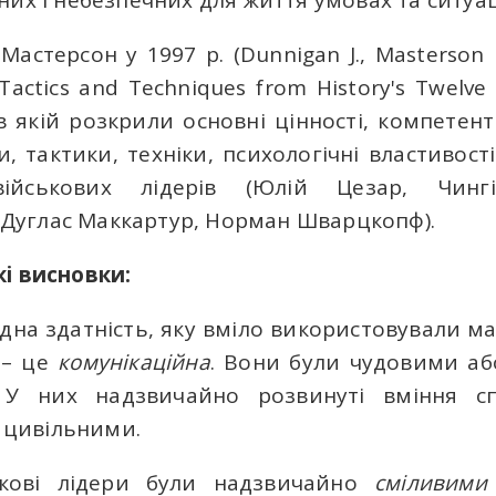
их і небезпечних для життя умовах та ситуац
 Мастерсон у 1997 р. (Dunnigan J., Masterson
 Tactics and Techniques from History's Twelve 
в якій розкрили основні цінності, компетентн
и, тактики, техніки, психологічні властивост
йськових лідерів (Юлій Цезар, Чингі
, Дуглас Маккартур, Норман Шварцкопф).
і висновки:
одна здатність, яку вміло використовували м
, – це
комунікаційна
. Вони були чудовими а
 У них надзвичайно розвинуті вміння сп
з цивільними.
ькові лідери були надзвичайно
сміливими