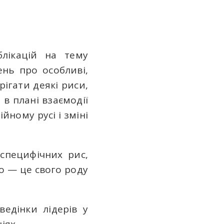
блікацій на тему
ень про особливі,
рігати деякі риси,
в плані взаємодії
ному русі і зміні
специфічних рис,
о — це свого роду
ведінки лідерів у