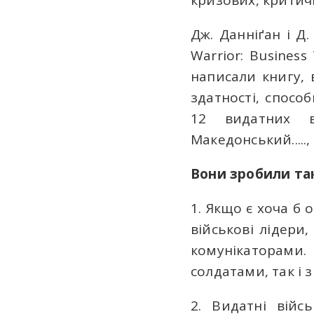
кризових, критичн
Дж. Данніґан і Д.
Warrior: Business
написали книгу, 
здатності, способ
12 видатних ві
Македонський.....
Вони зробили так
1. Якщо є хоча б 
військові лідери
комунікаторами.
солдатами, так і 
2. Видатні війс