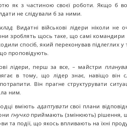
ертю як з частиною своєї роботи. Якщо б в
олдати не слідували б за ними.
клад
. Видатні військові лідери ніколи не оч
вони зроблять щось таке, що самі командири 
одили спосіб, який переконував підлеглих у т
 що проповідують.
кові лідери, перш за все, – майстри
планув
ягає в тому, що лідер знає, навіщо він сл
потрапити. Він прагне структурувати ситуац
ла ним.
водці вміють
адаптувати
свої плани відповід
Вони
гнучко
приймають (змінюють) рішення, 
ови та події, що якось впливають на їхні прод