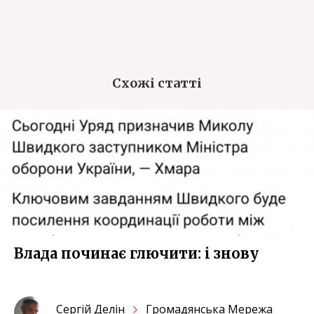
Схожі статті
Влада починає глючити: i знову
Сергiй Делін
Громадянська Мережа