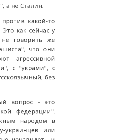
, а не Сталин.
 против какой-то
 Это как сейчас у
у не говорить же
ашиста", что они
юют агрессивной
", с "украми", с
русскоязычный, без
ый вопрос - это
кой федерации".
ажным народом в
у-украинцев или
жно ненавидеть и