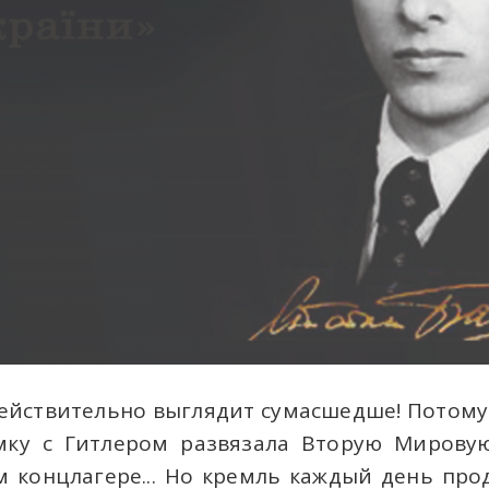
действительно выглядит сумасшедше! Потому
мку с Гитлером развязала Вторую Мирову
м концлагере... Но кремль каждый день про