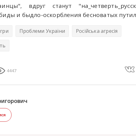
краинцы", вдруг станут "на_четверть_рус
обиды и быдло-оскорбления бесноватых пути
ігри
Проблеми України
Російська агресія
сть
4447
ригорович
ися