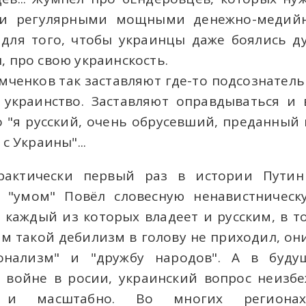
н и регулярными мощными денежно-медий
 для того, чтобы украинцы даже боялись д
, про свою украинскость.
мченков так заставляют где-то подсознатель
 украинство. Заставляют оправдываться и
 "я русский, очень обрусевший, преданный 
с Украины"...
рактически первый раз в истории Пути
м "умом" Повёл словесную ненавистническ
 каждый из которых владеет и русским, в то
м такой дебилизм в голову не приходил, он
онализм" и "дружбу народов". А в буду
 войне в росии, украинский вопрос неизбе
 и масштабно. Во многих региона