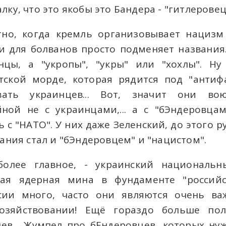
ку, что это якобы это Бандера - "гитлеровец"
тно, когда кремль организовывает нацизм
и для болванов просто подменяет названия.
нцы, а "укропы", "укры" или "хохлы". Н
тской морде, которая рядится под "антиф
ать украинцев... Вот, значит они во
ной не с украинцами,... а с "бЭндеровцами
ь с "НАТО". У них даже Зеленский, до этого 
кания стал и "бЭндеровцем" и "нацистом".
олее главное, - украинский национальн
ная ядерная мина в фундаменте "российс
сии много, часто они являются очень в
озяйствовании! Ещё гораздо больше пол
цев... Жумпел про бЕндеровцев, которых ну