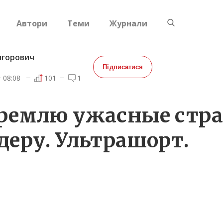
Автори
Теми
Журнали
игорович
Підписатися
08:08
101
1
кремлю ужасные стр
деру. Ультрашорт.