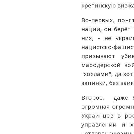
кретинскую визжал
Во-первых, поня
нации, он берёт 
них, - не украи
нацистско-фашис
призывают убив
мародерской вой
"хохлами", да хот
запинки, без заи
Второе, даже б
огромная-огром
Украинцев в ро
управлении и х
четверть-украин