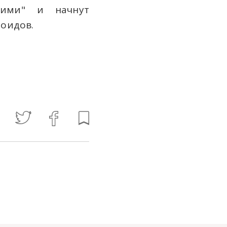
скими" и начнут
лоидов.