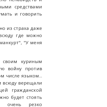
ными средствами
умать и говорить
но из страха даже
 всюду где можно
манкурт", "У меня
н своим куриным
ую войну против
м числе языком...
и всюду верещали
щей гражданской
жно будет стоять
х очень резко