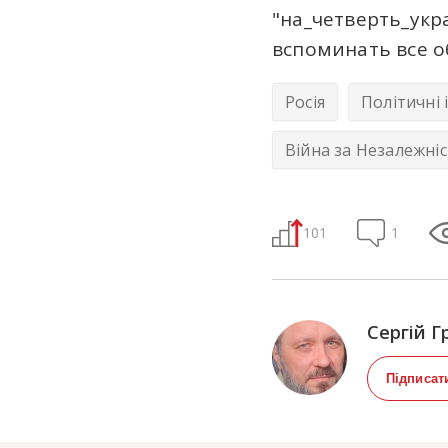
"на_четверть_у
вспоминать все 
Росія
Політичні 
Війна за Незалежні
101
1
Сергій Г
Підписат