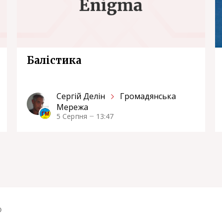
Балістика
Сергiй Делін
Громадянська
Мережа
5 Серпня
13:47