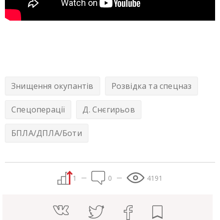
Знищення окупантів
Розвідка та спецназ
Спецоперації
Д. Снєгирьов
БПЛА/ДПЛА/Боти
1
0
4191