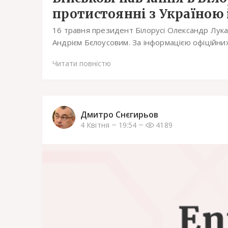
протистоянні з Україною і.
16 травня президент Білорусі Олександр Лукаш
Андрієм Бєлоусовим. За інформацією офіційних 
Читати повністю
Дмитро Снєгирьов
4 Квітня
19:54
4189