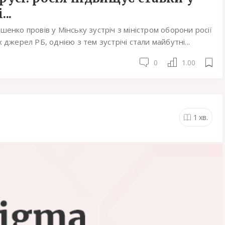
..
енко провів у Мінську зустріч з міністром оборони росії
джерел РБ, однією з тем зустрічі стали майбутні...
0
1.00
1
хв.