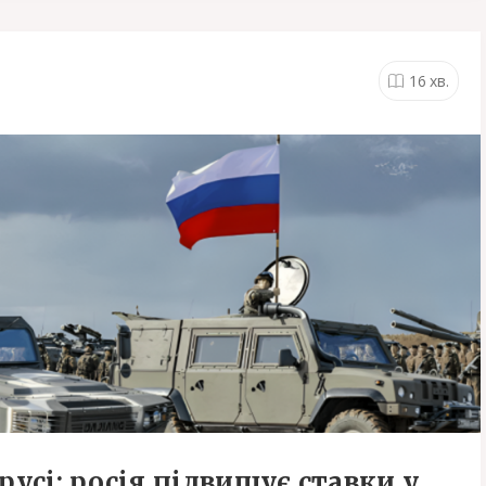
16
хв.
русі: росія підвищує ставки у