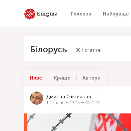
Enigma
Головна
Найкраще
Білорусь
301
стаття
Нове
Краще
Автори
Дмитро Снєгирьов
1 Травня
17:25
4240