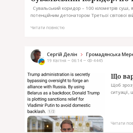
Сувальський коридор – 100 кілометрів суші, 
потенційним детонатором Третьої світової війн
Читати повністю
Сергiй Делін
Громадянська Мер
19 Квітня
06:14
4445
Що вар
Щоб зрозу
ситуації, 
Читати по