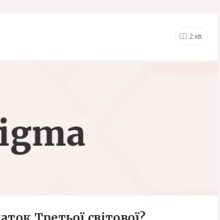
2
хв.
аток Третьої світової?