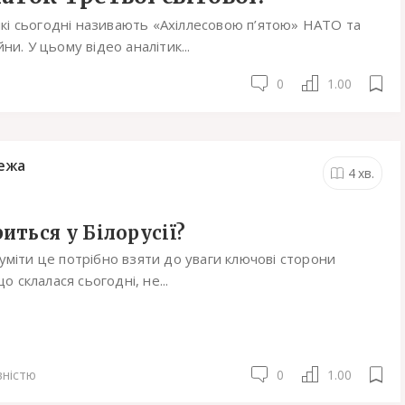
які сьогодні називають «Ахіллесовою п’ятою» НАТО та
и. У цьому відео аналітик...
0
1.00
ежа
4
хв.
иться у Білорусії?
міти це потрібно взяти до уваги ключові сторони
що склалася сьогодні, не...
вністю
0
1.00