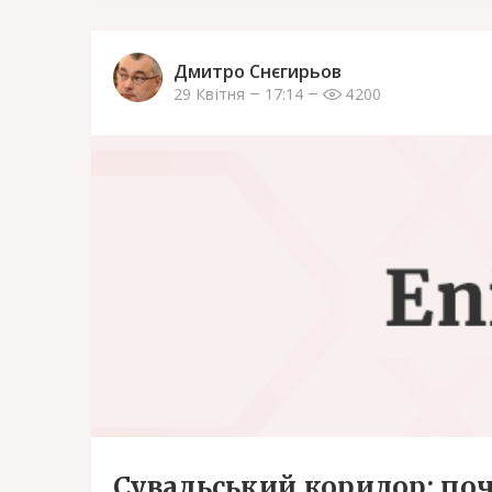
Дмитро Снєгирьов
29 Квітня
17:14
4200
Сувальський коридор: поч