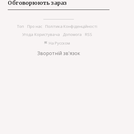
Обговорюють зараз
Tоп
Про нас
Політика Конфіденційності
Угода Користувача
Допомога
RSS
На Русском
Зворотній зв'язок