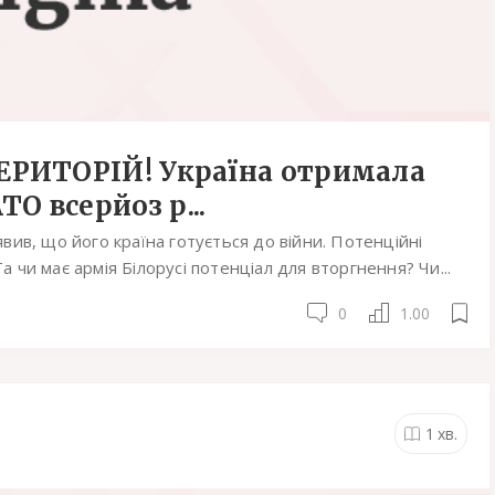
РИТОРІЙ! Україна отримала
 всерйоз р...
ив, що його країна готується до війни. Потенційні
а чи має армія Білорусі потенціал для вторгнення? Чи...
0
1.00
1
хв.