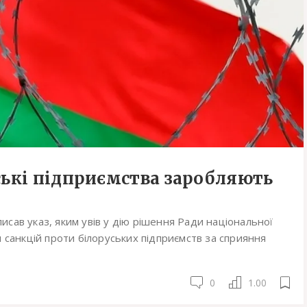
ські підприємства заробляють
ав указ, яким увів у дію рішення Ради національної
 санкцій проти білоруських підприємств за сприяння
0
1.00