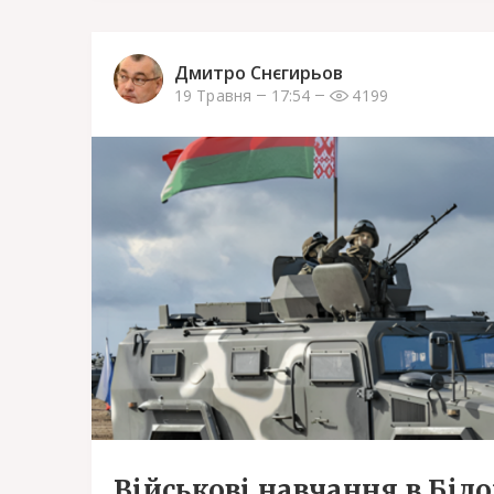
Дмитро Снєгирьов
19 Травня
17:54
4199
Військові навчання в Біло