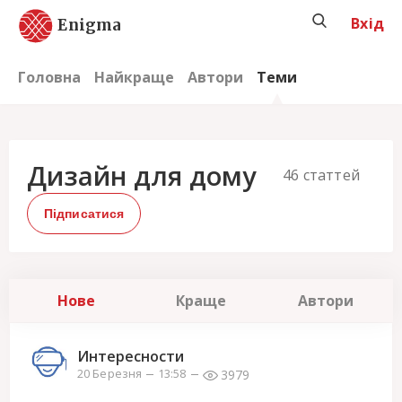
Вхід
Enigma
Головна
Найкраще
Автори
Теми
Дизайн для дому
46
статтей
Підписатися
Нове
Краще
Автори
Интересности
3979
20 Березня
13:58