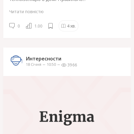
Читати повністю
0
1.00
4
хв.
Интересности
3966
18 Січня
10:50