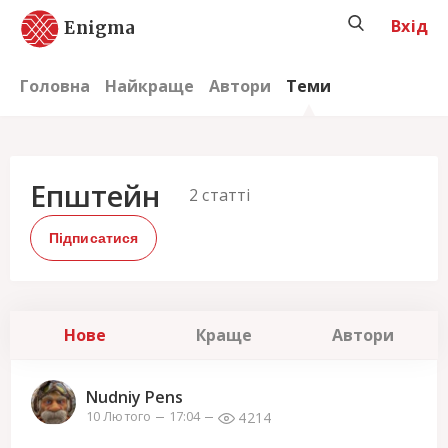
Вхід
Enigma
Головна
Найкраще
Автори
Теми
Епштейн
2
статті
Підписатися
Нове
Краще
Автори
Nudniy Pens
4214
10 Лютого
17:04