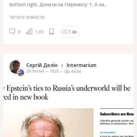
bottom right. Донати на Перемогу: 1. З-за...
Читати повністю
0
1.00
1
хв.
Сергiй Делін
Intermarium
4434
28 Липня
19:25