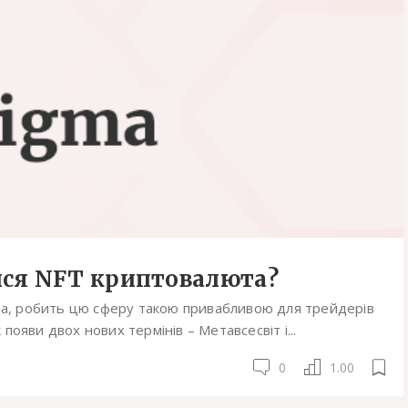
ися NFT криптовалюта?
іна, робить цю сферу такою привабливою для трейдерів
 появи двох нових термінів – Метавсесвіт і...
0
1.00