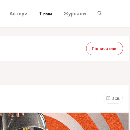
Автори
Теми
Журнали
Підписатися
3
хв.