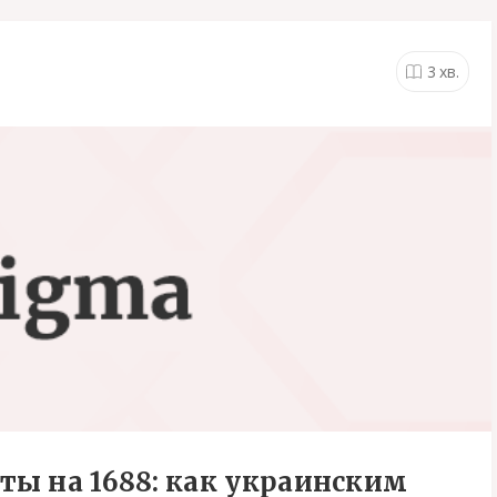
3
хв.
ы на 1688: как украинским