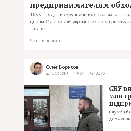
предпринимателям обход
1688 — одна из крупнейших оптовых платфор
ценам. Однако для украинских предпринимате
заказов....
Читати повністю
Олег Борисов
21 Березня
14:07
3275
СБУ в
млн г
підпри
Служба бе
державних