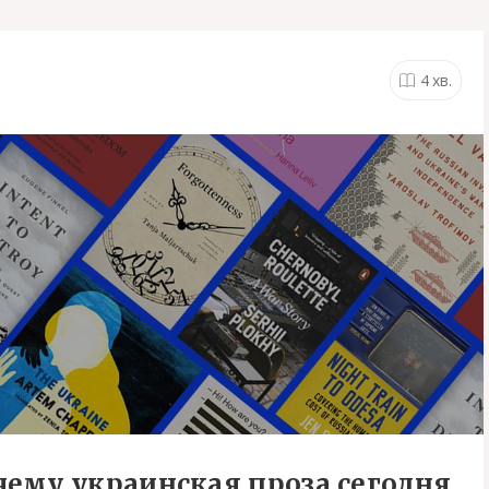
4
хв.
ему украинская проза сегодня