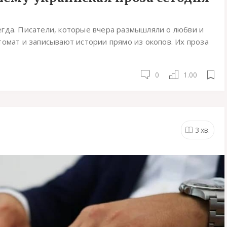
гда. Писатели, которые вчера размышляли о любви и
томат и записывают истории прямо из окопов. Их проза
0
1.00
3
хв.