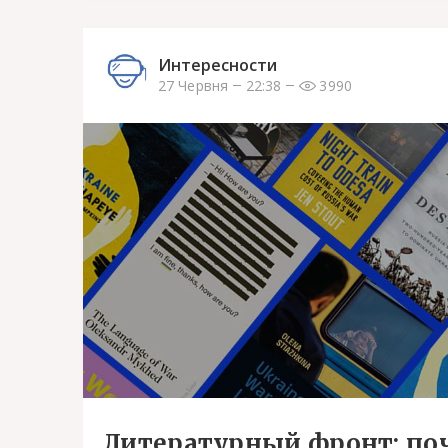
Интересности
27 Червня
22:38
3990
Литературный фронт: поч