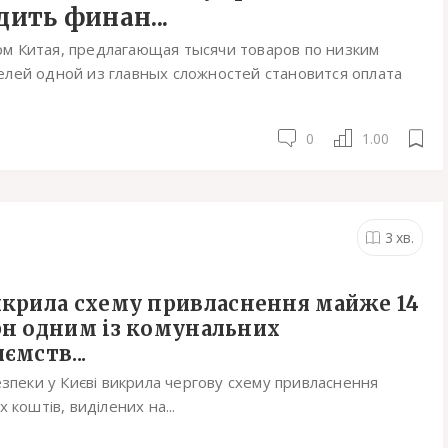
ить финан...
м Китая, предлагающая тысячи товаров по низким
лей одной из главных сложностей становится оплата
0
1.00
3
хв.
икрила схему привласнення майже 14
рн одним із комунальних
ємств...
зпеки у Києві викрила чергову схему привласнення
 коштів, виділених на...