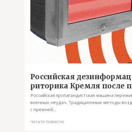
Российская дезинформаци
риторика Кремля после пр
Российская пропагандистская машина переж
военных неудач. Традиционные методы возд
с прежней...
Читати повністю