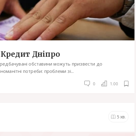
 Кредит Дніпро
передбачувані обставини можуть призвести до
оманітні потреби: проблеми зі...
0
1.00
5
хв.