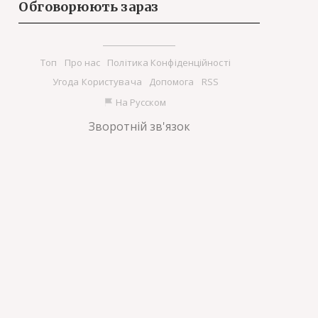
Обговорюють зараз
Tоп
Про нас
Політика Конфіденційності
Угода Користувача
Допомога
RSS
На Русском
Зворотній зв'язок