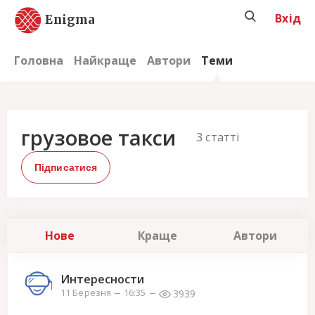
Вхід
Enigma
Головна
Найкраще
Автори
Теми
грузовое такси
3
статті
Підписатися
Нове
Краще
Автори
Интересности
3939
11 Березня
16:35