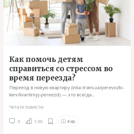
Как помочь детям
справиться со стрессом во
время переезда?
Переезд в новую квартиру (inka-trans.ua/perevozki-
kiev/kvartirnyj-pereezd) — это всегда...
Читати повністю
0
1.00
4
хв.