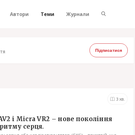
Автори
Теми
Журнали
Підписатися
ття
3
хв.
AV2 і Micra VR2 – нове покоління
 ритму серця.
му серця або кардіостимулятор (ЕКС) – пристрій, що