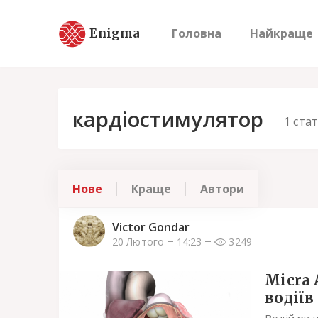
Enigma
Головна
Найкраще
кардіостимулятор
1
ста
Нове
Краще
Автори
Victor Gondar
20 Лютого
14:23
3249
Micra 
водіїв
Водій рит