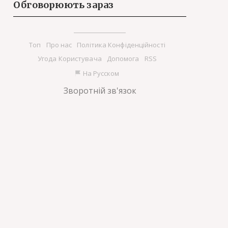
Обговорюють зараз
Tоп
Про нас
Політика Конфіденційності
Угода Користувача
Допомога
RSS
На Русском
Зворотній зв'язок