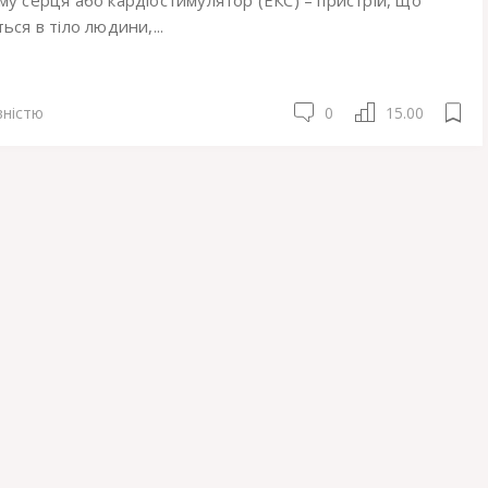
ься в тіло людини,...
вністю
0
15.00