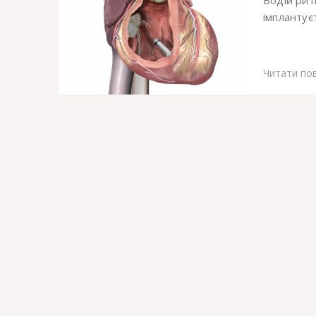
імплантуєт
Читати по