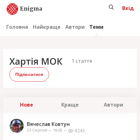
Вхід
Enigma
Головна
Найкраще
Автори
Теми
Хартія МОК
1
стаття
Підписатися
Нове
Краще
Автори
Вячеслав Ковтун
4243
23 Серпня
16:05