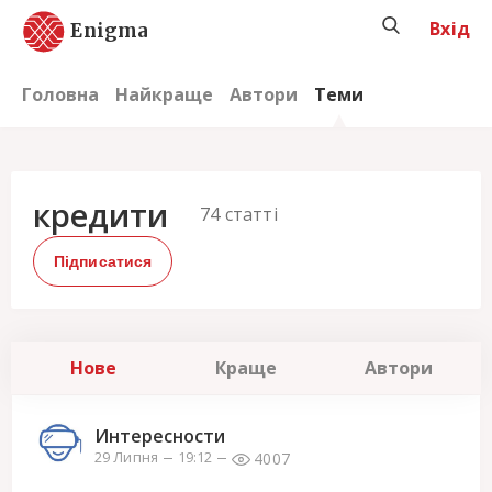
Вхід
Enigma
Головна
Найкраще
Автори
Теми
кредити
74
статті
Підписатися
Нове
Краще
Автори
Интересности
4007
29 Липня
19:12