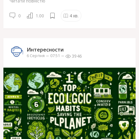
Читати повністю
0
1.00
4
хв.
Интересности
3946
6 Серпня
07:51