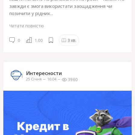
завжди є змога використати заощадження чи
позичити у рідних...
Читати повністю
0
1.00
3
хв.
Интересности
3960
25 Січня
16:04