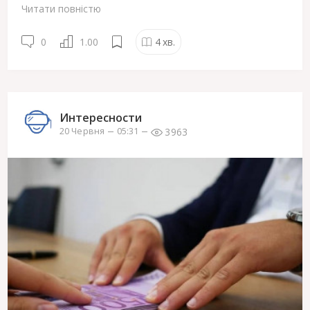
Читати повністю
0
1.00
4
хв.
Интересности
3963
20 Червня
05:31