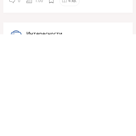
0
1.00
4
хв.
Интересности
3955
15 Лютого
20:25