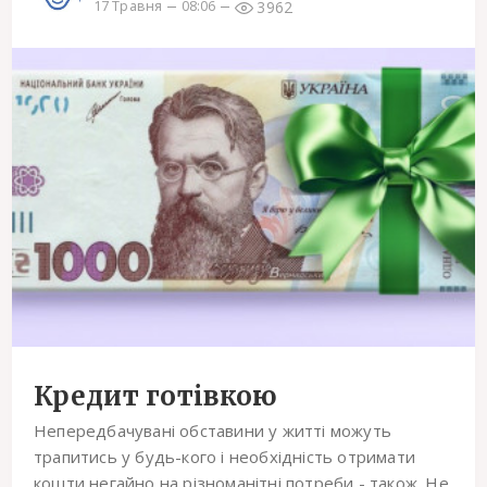
3962
17 Травня
08:06
Кредит готівкою
Непередбачувані обставини у житті можуть
трапитись у будь-кого і необхідність отримати
кошти негайно на різноманітні потреби - також. Не