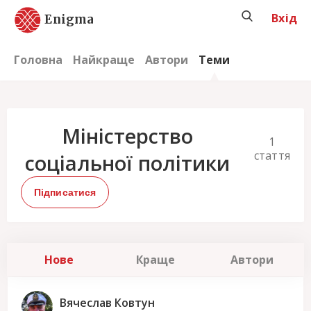
Вхід
Enigma
Головна
Найкраще
Автори
Теми
Міністерство
1
стаття
соціальної політики
Підписатися
Нове
Краще
Автори
Вячеслав Ковтун