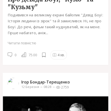
"Кузьму"
Подивився на великому екрані байопик "Девід Боуї:
Історія людини із зірок" та й замислився. Ні, не про
Боуї. До речі, фільм такий нуднуватий, як на мене.
Гірше набагато, аніж...
Читати повністю
0
75.00
4
хв.
Ігор Бондар-Терещенко
2759
12 Березня
08:28