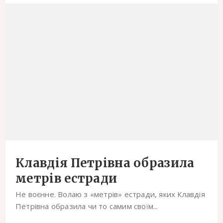
Клавдія Петрівна образила
метрів естради
Не воєнне. Волаю з «метрів» естради, яких Клавдія
Петрівна образила чи то самим своїм...