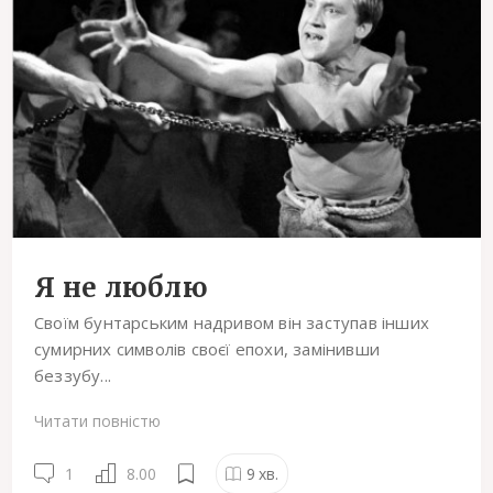
Я не люблю
Своїм бунтарським надривом він заступав інших
сумирних символів своєї епохи, замінивши
беззубу...
Читати повністю
1
8.00
9
хв.