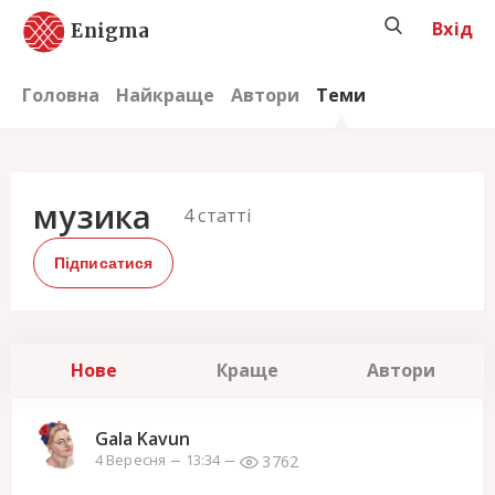
Вхід
Enigma
Головна
Найкраще
Автори
Теми
музика
4
статті
Підписатися
Нове
Краще
Автори
Gala Kavun
3762
4 Вересня
13:34