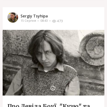
Sergiy Tsyhipa
473
15 Серпня
08:43
Про Девіда Боуї, "Кузю" та