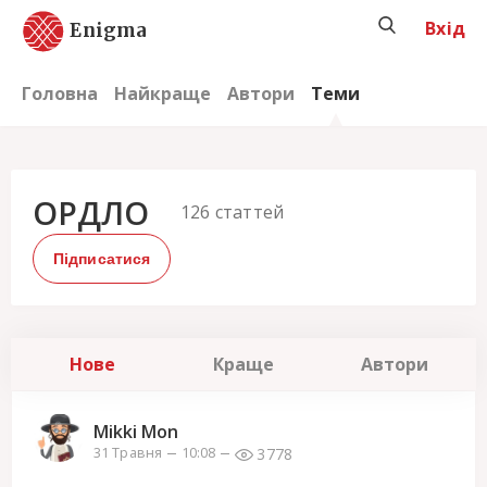
Вхід
Enigma
Головна
Найкраще
Автори
Теми
ОРДЛО
126
статтей
Підписатися
Нове
Краще
Автори
Mikki Mon
3778
31 Травня
10:08