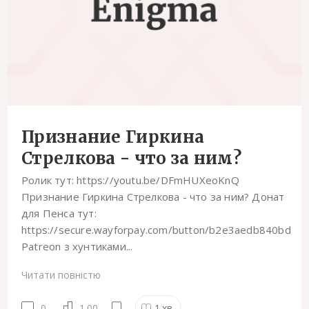
Признание Гиркина
Стрелкова - что за ним?
Ролик тут: https://youtu.be/DFmHUXeoKnQ
Признание Гиркина Стрелкова - что за ним? Донат
для Пенса тут:
https://secure.wayforpay.com/button/b2e3aedb840bd
Patreon з хунтиками...
Читати повністю
0
1.00
1
хв.