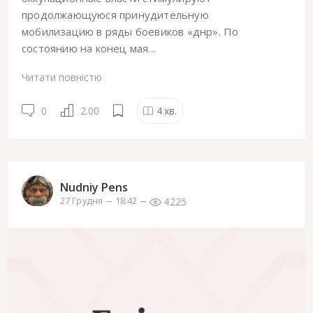
продолжающуюся принудительную
мобилизацию в ряды боевиков «днр». По
состоянию на конец мая...
Читати повністю
0
2.00
4
хв.
Nudniy Pens
4225
27 Грудня
18:42