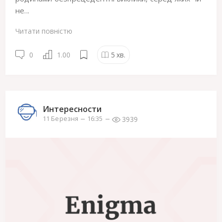
не...
Читати повністю
0
1.00
5
хв.
Интересности
3939
11 Березня
16:35