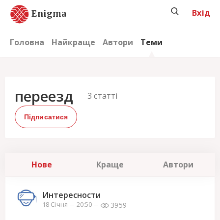
Вхід
Enigma
Головна
Найкраще
Автори
Теми
переезд
3
статті
Підписатися
Нове
Краще
Автори
Интересности
3959
18 Січня
20:50