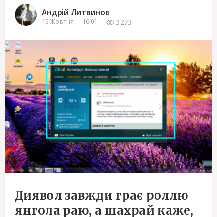
Андрій Литвинов
3273
16 Жовтня
16:01
Диявол завжди грає роллю
янгола раю, а шахрай каже,