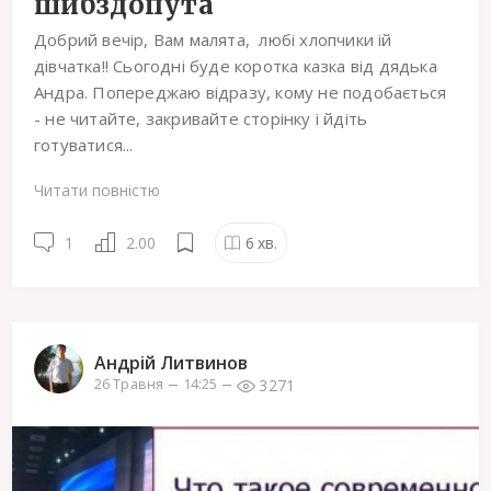
шибздопута
Добрий вечір, Вам малята, любі хлопчики ій
дівчатка!! Сьогодні буде коротка казка від дядька
Андра. Попереджаю відразу, кому не подобається
- не читайте, закривайте сторінку і йдіть
готуватися...
Читати повністю
1
2.00
6
хв.
Андрій Литвинов
3271
26 Травня
14:25