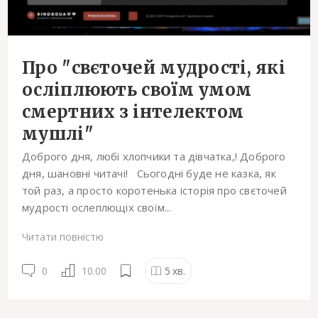
Про "свєточей мудрості, які
осліплюють своїм умом
смертних з інтелектом
мушлі"
Доброго дня, любі хлопчики та дівчатка,! Доброго
дня, шановні читачі! Сьогодні буде не казка, як
той раз, а просто коротенька історія про свєточей
мудрості ослеплющіх своїм...
Читати повністю
0
10.00
5
хв.