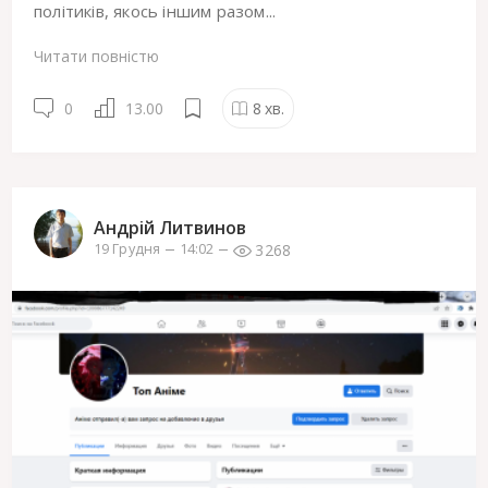
політиків, якось іншим разом...
Читати повністю
0
13.00
8
хв.
Андрій Литвинов
3268
19 Грудня
14:02