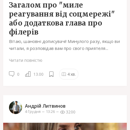
Загалом про "миле
реагування від соцмережі"
або додаткова глава про
філерів
Вітаю, шановні дописувачі! Минулого разу, якщо ви
читали, я розповідав вам про свого приятеля...
Читати повністю
0
13.00
4
хв.
Андрій Литвинов
3200
4 Грудня
13:26