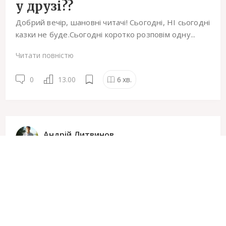
у друзі??
Добрий вечір, шановні читачі! Сьогодні, НІ сьогодні
казки не буде.Сьогодні коротко розповім одну...
Читати повністю
0
13.00
6
хв.
Андрій Литвинов
3214
10 Жовтня
18:57