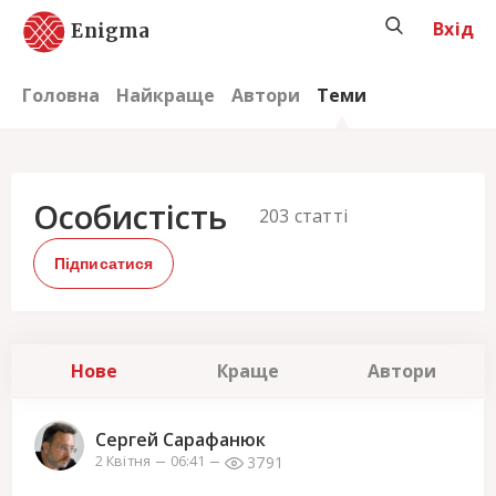
Вхід
Enigma
Головна
Найкраще
Автори
Теми
Особистість
203
статті
Підписатися
Нове
Краще
Автори
Сергей Сарафанюк
3791
2 Квітня
06:41