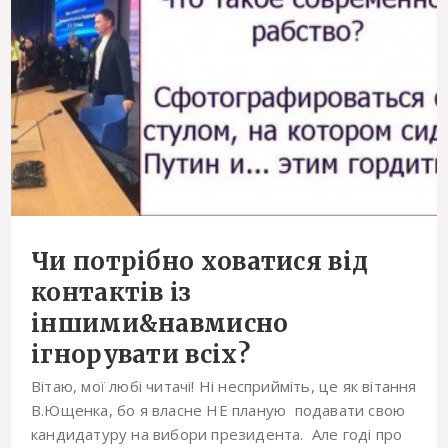
Чи потрібно ховатися від
контактів із
іншими&навмисно
ігнорувати всіх?
Вітаю, мої любі читачі! Ні несприйміть, це як вітання
В.Ющенка, бо я власне НЕ планую подавати свою
кандидатуру на вибори президента. Але годі про