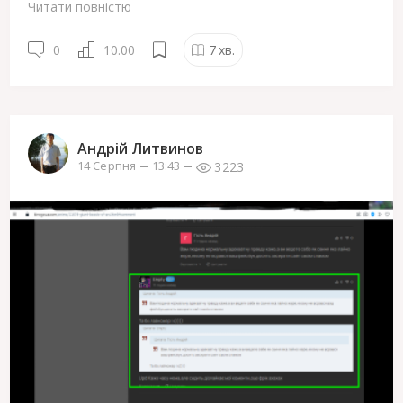
Читати повністю
0
10.00
7
хв.
Андрій Литвинов
3223
14 Серпня
13:43