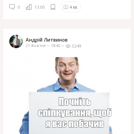
0
13.00
4
хв.
Андрій Литвинов
3249
21 Жовтня
18:40