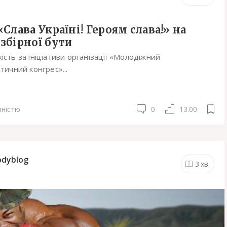
«Слава Україні! Героям слава!» на
збірної бути
ість за ініціативи організації «Молодіжний
тичний конгрес»...
вністю
0
13.00
odyblog
3
хв.