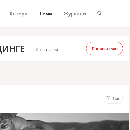
Автори
Теми
Журнали
ДИНГЕ
Підписатися
28
статтей
3
хв.