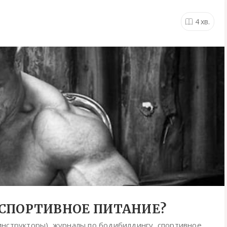
4
хв.
ПОРТИВНОЕ ПИТАНИЕ?⁠⁠
нструкторы), журналы по бодибилдингу, спортивное