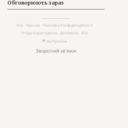
Обговорюють зараз
Tоп
Про нас
Політика Конфіденційності
Угода Користувача
Допомога
RSS
На Русском
Зворотній зв'язок