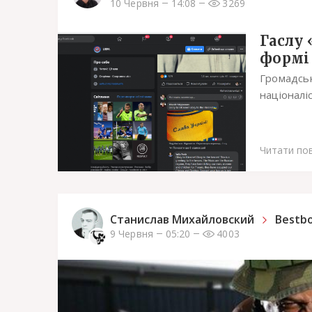
10 Червня
14:08
3269
Гаслу 
формі 
Громадськ
націоналіс
Читати по
Станислав Михайловский
Bestb
9 Червня
05:20
4003