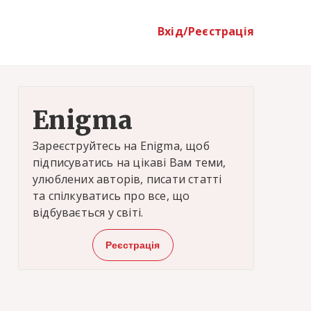
Вхід/Реєстрація
Enigma
Зареєструйтесь на Enigma, щоб
підписуватись на цікаві Вам теми,
улюблених авторів, писати статті
та спілкуватись про все, що
відбувається у світі.
Реєстрація