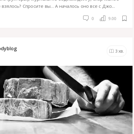
 взялось? Спросите вы… А началось оно все с Джо...
0
9.00
odyblog
3
хв.