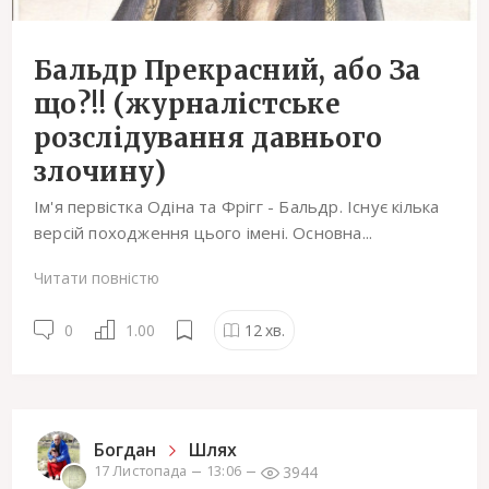
Бальдр Прекрасний, або За
що?!! (журналістське
розслідування давнього
злочину)
Ім'я первістка Одіна та Фрігг - Бальдр. Існує кілька
версій походження цього імені. Основна...
Читати повністю
0
1.00
12
хв.
Богдан
Шлях
3944
17 Листопада
13:06