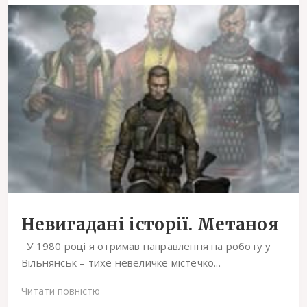
Невигадані історії. Метаноя
У 1980 році я отримав направлення на роботу у
Вільнянськ – тихе невеличке містечко...
Читати повністю