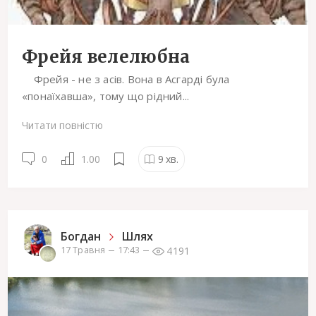
Фрейя велелюбна
Фрейя - не з асів. Вона в Асгарді була
«понаїхавша», тому що рідний...
Читати повністю
0
1.00
9
хв.
Богдан
Шлях
4191
17 Травня
17:43