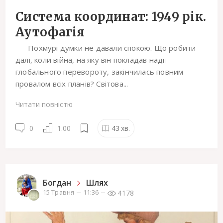
Система координат: 1949 рік.
Аутофагія
Похмурі думки не давали спокою. Що робити
далі, коли війна, на яку він покладав надії
глобального перевороту, закінчилась повним
провалом всіх планів? Світова...
Читати повністю
0
1.00
43
хв.
Богдан
Шлях
4178
15 Травня
11:36