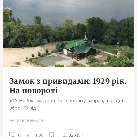
Замок з привидами: 1929 рік.
На повороті
«15 Не благаю, щоб Ти їх зо світу забрав, але щоб
зберіг їх від...
Читати повністю
0
1.00
32
хв.