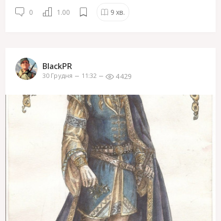
0
1.00
9
хв.
BlackPR
4429
30 Грудня
11:32