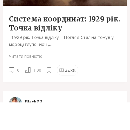
Система координат: 1929 рік.
Точка відліку
1929 рік. Точка відліку Погляд Сталіна тонув у
мороці глупої ночі,...
Читати повністю
0
1.00
22
хв.
BlackPR
4428
5 Травня
15:52