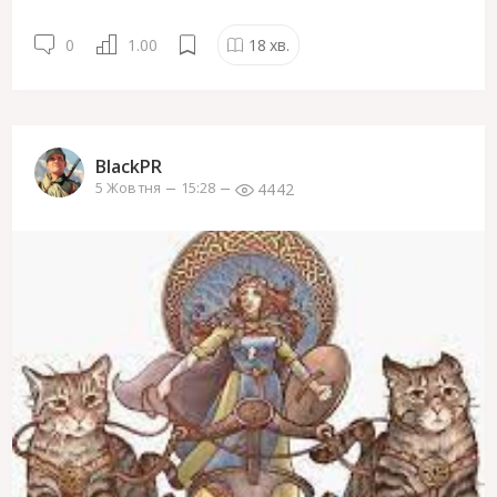
0
1.00
18
хв.
BlackPR
4442
5 Жовтня
15:28