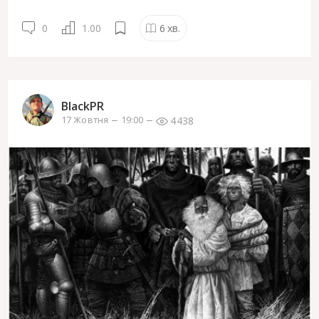
0
1.00
6
хв.
BlackPR
4438
17 Жовтня
19:00