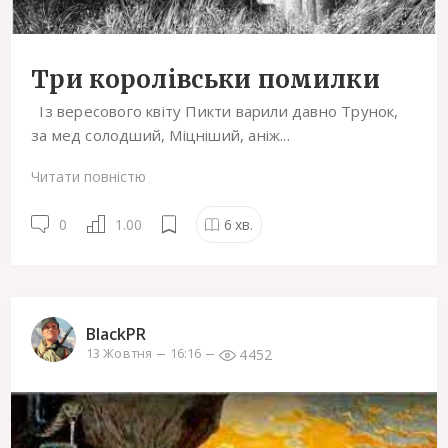
Три королівськи помилки
Із вересового квіту Пикти варили давно Трунок,
за мед солодший, Міцніший, аніж...
Читати повністю
0
1.00
6
хв.
BlackPR
4452
13 Жовтня
16:16