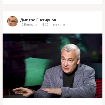
Дмитро Снєгирьов
4226
12 Березня
13:32