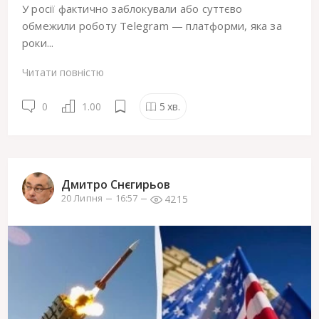
У росії фактично заблокували або суттєво
обмежили роботу Telegram — платформи, яка за
роки...
Читати повністю
0
1.00
5
хв.
Дмитро Снєгирьов
4215
20 Липня
16:57