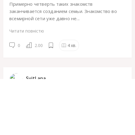
Примерно четверть таких знакомств
заканчивается созданием семьи. Знакомство во
всемирной сети уже давно не...
Читати повністю
0
2.00
4
хв.
SvitLana
3302
12 Липня
07:32