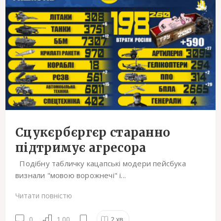
Сцукєрбєргєр старанно
підтримує агресора
Подібну табличку кацапські модери пейсбука
визнали "мовою ворожнечі" і...
Читати повністю
0
1.00
2
хв.