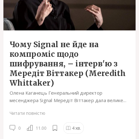
Чому Signal не йде на
компроміс щодо
шифрування, – інтерв'ю з
Мередіт Віттакер (Meredith
Whittaker)
Олена Каганець Генеральний директор
месенджера Signal Мередіт Віттакер дала велике...
Читати повністю
0
11.00
4
хв.