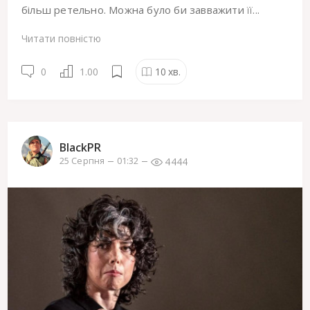
більш ретельно. Можна було би завважити її...
Читати повністю
0
1.00
10
хв.
BlackPR
4444
25 Серпня
01:32