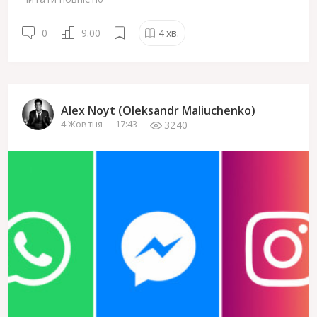
0
9.00
4
хв.
Alex Noyt (Oleksandr Maliuchenko)
3240
4 Жовтня
17:43