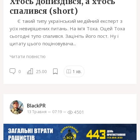
Хтось допиздівся, а хтось
спалився (short)
Є такий типу український медійний експерт з
усіх невирішених питань. На ім'я Тоха. Оцей Тоха
сьогодні тупо спалився. Зацініть його пост. Ну і
цитату цього поціновувача...
Читати повністю
0
25.00
1
хв.
BlackPR
4501
13 Травня
07:19