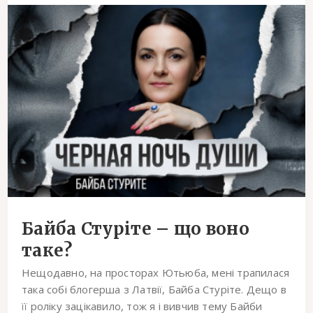
Байба Стуріте – що воно
таке?
Нещодавно, на просторах Ютьюба, мені трапилася
така собі блогерша з Латвії, Байба Стуріте. Дещо в
її роліку зацікавило, тож я і вивчив тему Байби