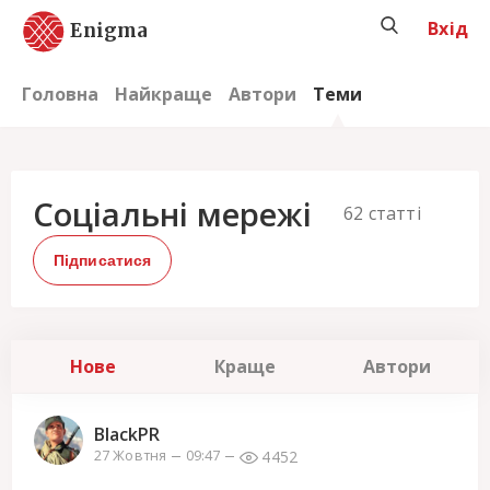
Вхід
Enigma
Головна
Найкраще
Автори
Теми
Соціальні мережі
62
статті
Підписатися
Нове
Краще
Автори
BlackPR
4452
27 Жовтня
09:47