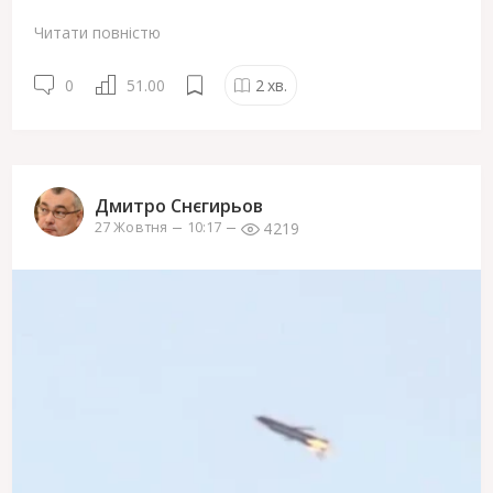
Читати повністю
0
51.00
2
хв.
Дмитро Снєгирьов
4219
27 Жовтня
10:17