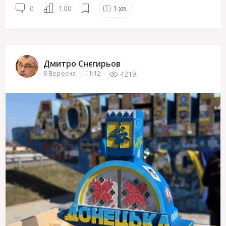
0
1.00
1
хв.
Дмитро Снєгирьов
4219
8 Вересня
11:12