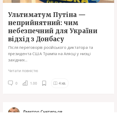
Ультиматум Путіна —
неприйнятний: чим
небезпечний для України
відхід з Донбасу
Після переговорів російського диктатора та
президента США Трампа на Алясці у низці
західних...
Читати повністю
0
1.00
4
хв.
Дмитро Снєгирьов
1 Вересня
20:08