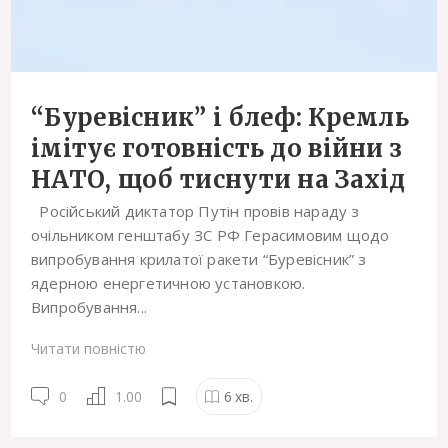
“Буревісник” і блеф: Кремль
імітує готовність до війни з
НАТО, щоб тиснути на Захід
Російський диктатор Путін провів нараду з
очільником генштабу ЗС РФ Герасимовим щодо
випробування крилатої ракети “Буревісник” з
ядерною енергетичною установкою.
Випробування...
Читати повністю
0
1.00
6
хв.