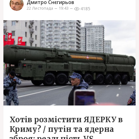
Дмитро Снєгирьов
4185
22 Листопада
19:43
Хотів розмістити ЯДЕРКУ в
Криму? / путін та ядерна
зброя: реальність VS