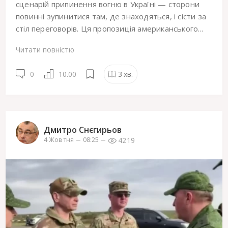
сценарій припинення вогню в Україні — сторони
повинні зупинитися там, де знаходяться, і сісти за
стіл переговорів. Ця пропозиція американського...
Читати повністю
0
10.00
3
хв.
Дмитро Снєгирьов
4219
4 Жовтня
08:25