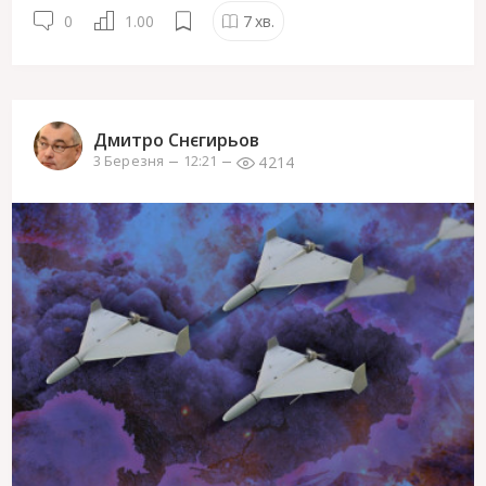
0
1.00
7
хв.
Дмитро Снєгирьов
4214
3 Березня
12:21