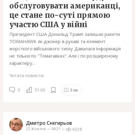
обслуговувати американці,
це стане по-суті прямою
участю США у війні
Президент США Дональд Трамп залишає ракети
TOMAHAWK як джокер в рукаві та елемент
жорсткого військового тиску Давалася інформація
не тільки по "Томагавках". Але і по розширеному
характеру...
Читати повністю
0
51.00
3
хв.
Дмитро Снєгирьов
4218
22 Жовтня
08:21