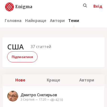
Вхід
Enigma
Головна
Найкраще
Автори
Теми
США
37
статтей
Підписатися
Нове
Краще
Автори
Дмитро Снєгирьов
4210
3 Серпня
17:20