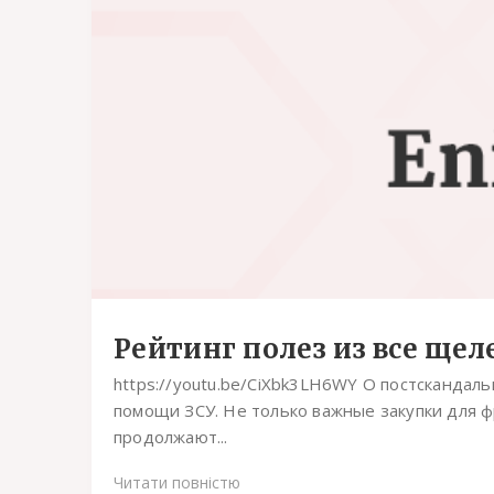
Рейтинг полез из все щел
https://youtu.be/CiXbk3LH6WY О постскандал
помощи ЗСУ. Не только важные закупки для ф
продолжают...
Читати повністю