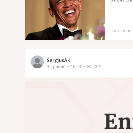
Читати по
SergiusAK
3 Травня
10:03
4041