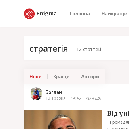
Enigma
Головна
Найкраще
стратегія
12
статтей
Нове
Краще
Автори
Богдан
13 Травня
14:46
4226
Від ун
Громадяни
вторгнення