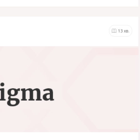
13
хв.