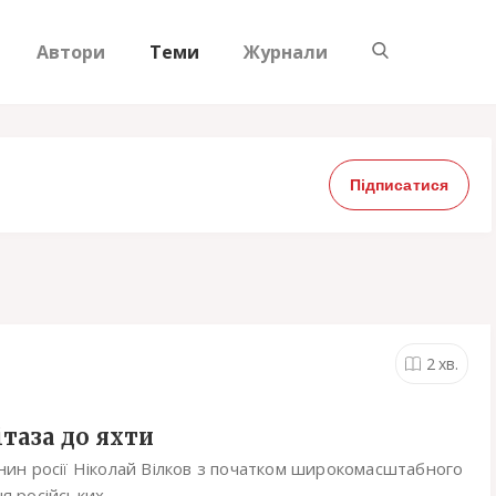
Автори
Теми
Журнали
Підписатися
2
хв.
ітаза до яхти
н росії Ніколай Вілков з початком широкомасштабного
 російських...