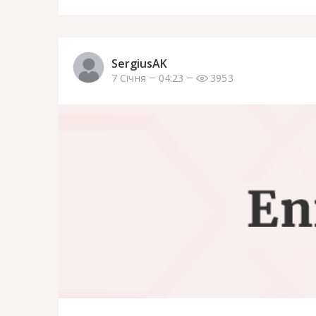
SergiusAK
7 Січня
04:23
3953