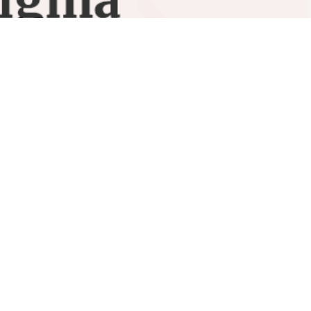
ius AK
татьи с разбором стратегических целей сторон в
ойти по стопам нашего «президента» и представить...
0
15.00
21
хв.
готов к войне