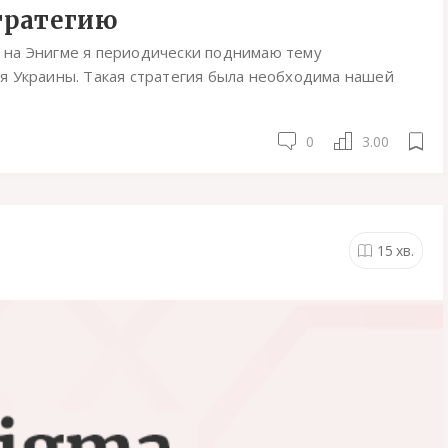
стратегию
 на Энигме я периодически поднимаю тему
я Украины. Такая стратегия была необходима нашей
0
3.00
15
хв.