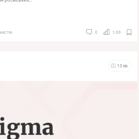
вністю
0
1.00
13
хв.