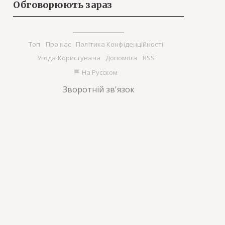
Обговорюють зараз
Tоп
Про нас
Політика Конфіденційності
Угода Користувача
Допомога
RSS
На Русском
Зворотній зв'язок