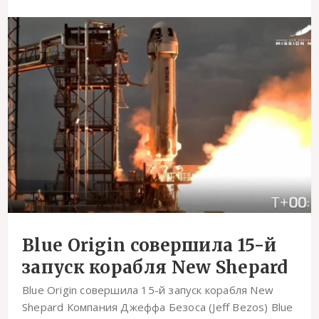
Blue Origin совершила 15-й
запуск корабля New Shepard
Blue Origin совершила 15-й запуск корабля New
Shepard Компания Джеффа Безоса (Jeff Bezos) Blue