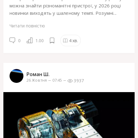
можна знайти різноманітні пристрої, у 2026 році
новинки виходять у шаленому темпі. Розумні...
Читати повністю
0
1.00
4
хв.
Роман Ш.
3937
26 Жовтня
07:45