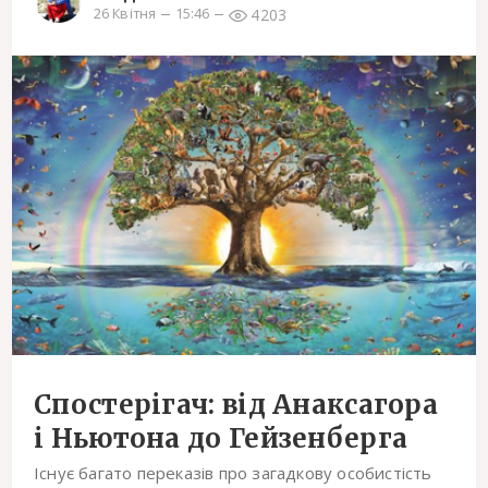
4203
26 Квітня
15:46
Спостерігач: від Анаксагора
і Ньютона до Гейзенберга
Існує багато переказів про загадкову особистість