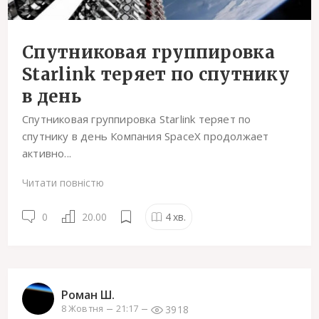
Спутниковая группировка
Starlink теряет по спутнику
в день
Спутниковая группировка Starlink теряет по
спутнику в день Компания SpaceX продолжает
активно...
Читати повністю
0
20.00
4
хв.
Роман Ш.
3918
8 Жовтня
21:17