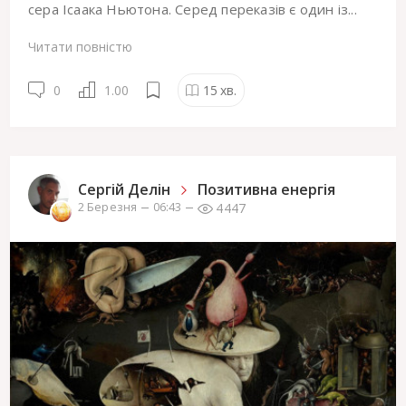
сера Ісаака Ньютона. Серед переказів є один із...
Читати повністю
0
1.00
15
хв.
Сергiй Делін
Позитивна енергія
4447
2 Березня
06:43