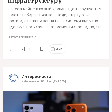
інфраструктуру
Навесні майже в кожній компанії щось зрушується
з місця: набираються нові люди, стартують
проєкти, а навантаження на ІТ-системи відчутно
підскакує. І ось саме в такі моменти стає видно, чи...
Читати повністю
0
1.00
4
хв.
Интересности
3974
9 Червня
10:51