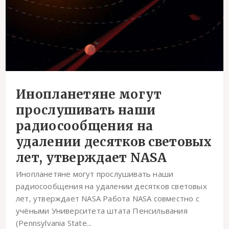
Инопланетяне могут
прослушивать наши
радиосообщения на
удалении десятков световых
лет, утверждает NASA
Инопланетяне могут прослушивать наши
радиосообщения на удалении десятков световых
лет, утверждает NASA Работа NASA совместно с
учёными Университета штата Пенсильвания
(Pennsylvania State...