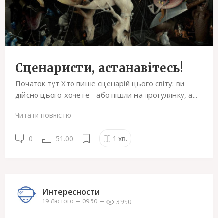
Сценаристи, астанавiтесь!
Початок тут Хто пише сценарій цього світу: ви
дійсно цього хочете - aбo пішли на прогулянку, а...
Читати повністю
0
51.00
1
хв.
Интересности
3990
19 Лютого
09:50