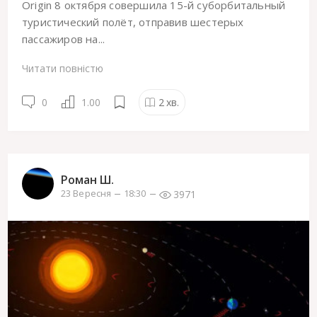
Origin 8 октября совершила 15-й суборбитальный
туристический полёт, отправив шестерых
пассажиров на...
Читати повністю
0
1.00
2
хв.
Роман Ш.
3971
23 Вересня
18:30