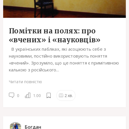
Помітки на полях: про
«вчених» і «науковців»
В українських пабліках, які асоціюють себе з
науковими, постійно використовують поняття
«вчений». Зрозуміло, що це поняття є примітивною
калькою з російського...
Читати повністю
0
1.00
2
хв.
Богдан