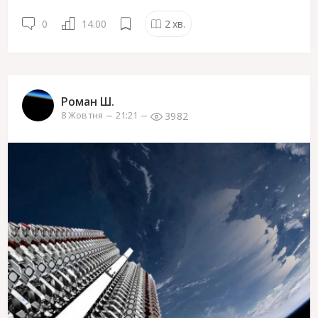
0
14.00
2
хв.
Роман Ш.
3982
8 Жовтня
21:21