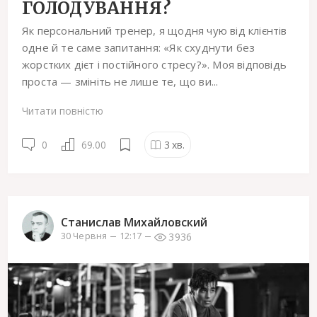
ГОЛОДУВАННЯ?
Як персональний тренер, я щодня чую від клієнтів
одне й те саме запитання: «Як схуднути без
жорстких дієт і постійного стресу?». Моя відповідь
проста — змініть не лише те, що ви...
Читати повністю
0
69.00
3
хв.
Станислав Михайловский
3936
30 Червня
12:17