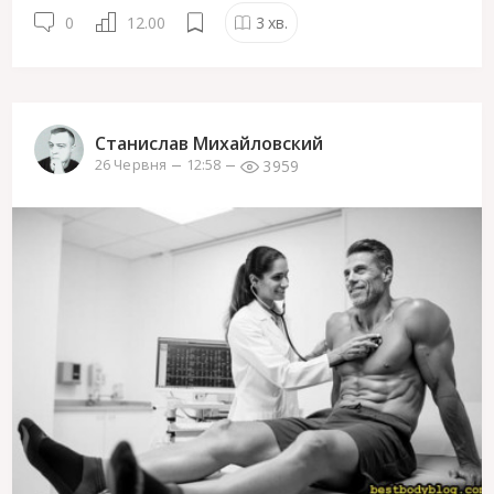
0
12.00
3
хв.
Станислав Михайловский
3959
26 Червня
12:58