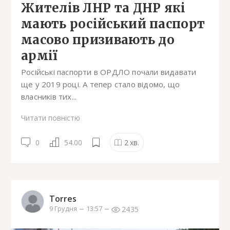
Жителів ЛНР та ДНР які
мають російський паспорт
масово призивають до
армії
Російські паспорти в ОРДЛО почали видавати
ще у 2019 році. А тепер стало відомо, що
власників тих...
Читати повністю
0
54.00
2
хв.
Torres
2435
9 Грудня
13:57