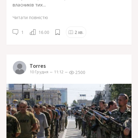
власників тих...
Читати повністю
1
16.00
2
хв.
Torres
2500
10 Грудня
11:12