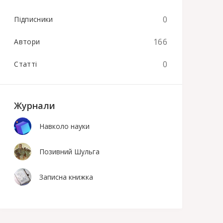
0
Підписники
166
Автори
0
Статті
Журнали
Навколо науки
Позивний Шульга
Записна книжка