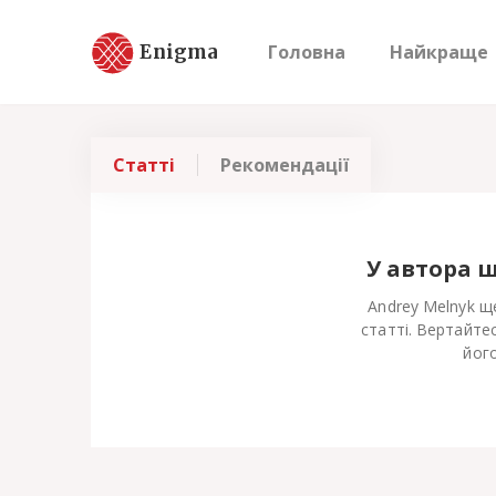
Enigma
Головна
Найкраще
Статті
Рекомендації
У автора 
Andrey Melnyk щ
статті. Вертайте
його