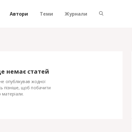
Автори
Теми
Журнали
ще немає статей
не опублікував жодної
сь пізніше, щоб побачити
 матеріали.