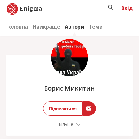
Вхід
Enigma
Головна
Найкраще
Автори
Теми
;
Борис Микитин
Підписатися
Більше