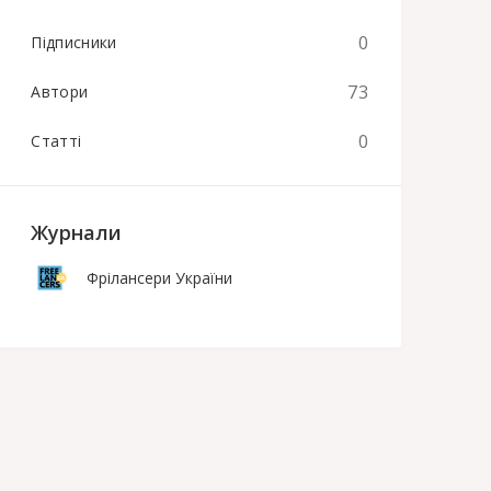
0
Підписники
73
Автори
0
Статті
Журнали
Фрілансери України