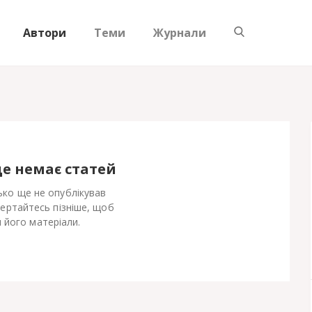
Автори
Теми
Журнали
ще немає статей
ко ще не опублікував
Вертайтесь пізніше, щоб
 його матеріали.