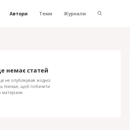
Автори
Теми
Журнали
ще немає статей
ще не опублікував жодної
сь пізніше, щоб побачити
 матеріали.