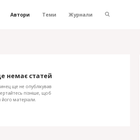
Автори
Теми
Журнали
ще немає статей
инец ще не опублікував
Вертайтесь пізніше, щоб
 його матеріали.