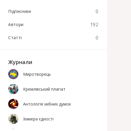
0
Підписники
192
Автори
0
Статті
Журнали
Миротворець
Кремлівський плагіат
Антологія хибних думок
Химера єдності