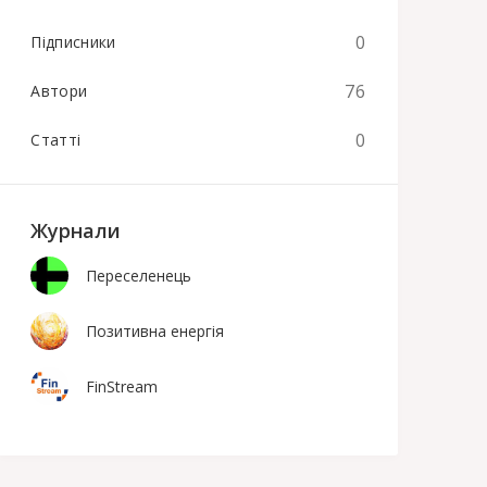
0
Підписники
76
Автори
0
Статті
Журнали
Переселенець
Позитивна енергія
FinStream