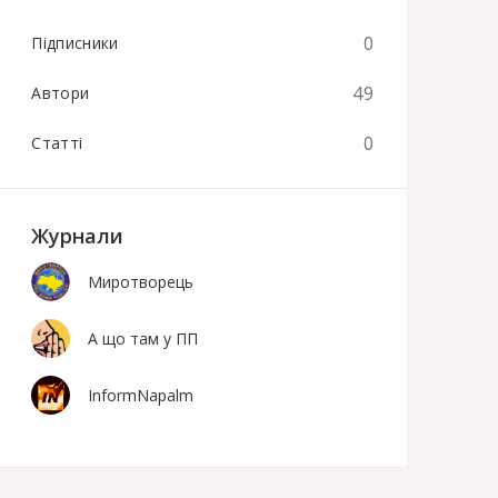
0
Підписники
49
Автори
0
Статті
Журнали
Миротворець
А що там у ПП
InformNapalm