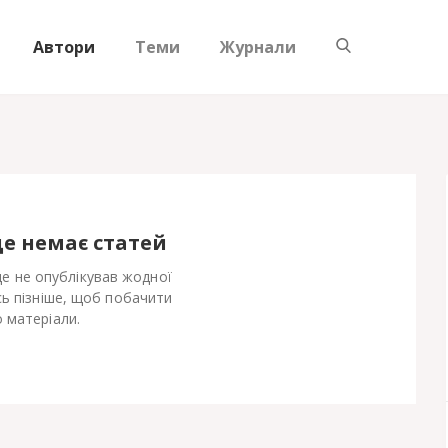
Автори
Теми
Журнали
ще немає статей
ще не опублікував жодної
сь пізніше, щоб побачити
 матеріали.