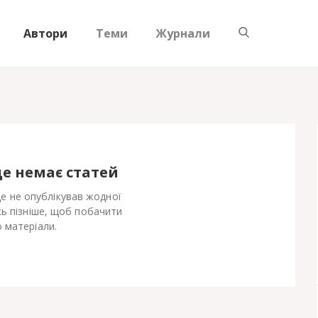
Автори
Теми
Журнали
ще немає статей
ще не опублікував жодної
сь пізніше, щоб побачити
 матеріали.