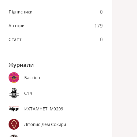
0
Підписники
179
Автори
0
Статті
Журнали
Бастіон
С14
ИХТАМНЕТ_М0209
Літопис Дем Сокири