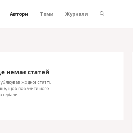
Автори
Теми
Журнали
ще немає статей
публікував жодної статті.
іше, щоб побачити його
атеріали.